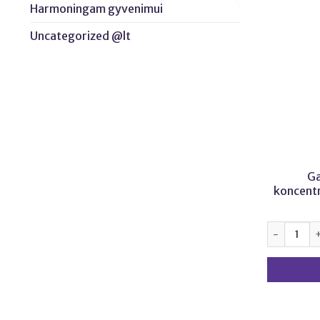
Harmoningam gyvenimui
Uncategorized @lt
Ga
koncentr
produkto k