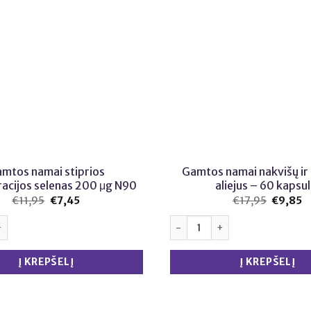
mtos namai stiprios
Gamtos namai nakvišų ir 
acijos selenas 200 μg N90
aliejus – 60 kapsul
€
11,95
Original
€
7,45
Current
€
17,95
Original
€
9,85
C
price
price
price
p
was:
is:
was:
is
iekis: Gamtos namai stiprios koncentracijos selenas 200 μg N90
produkto kiekis: Gamtos namai n
€11,95.
€7,45.
€17,95.
€
Į KREPŠELĮ
Į KREPŠELĮ