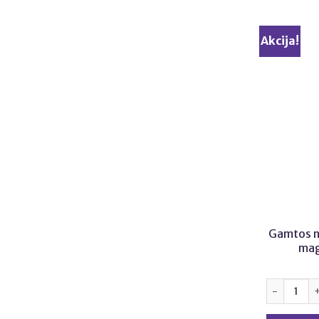
Akcija!
Gamtos n
mag
produkto k