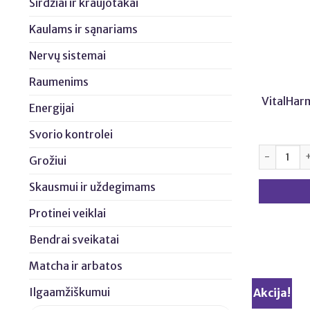
Širdžiai ir kraujotakai
Kaulams ir sąnariams
Nervų sistemai
Raumenims
VitalHar
Energijai
Svorio kontrolei
produkto k
Grožiui
Skausmui ir uždegimams
Protinei veiklai
Bendrai sveikatai
Matcha ir arbatos
Ilgaamžiškumui
Akcija!