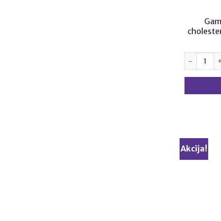
Gam
cholester
produkto k
Akcija!