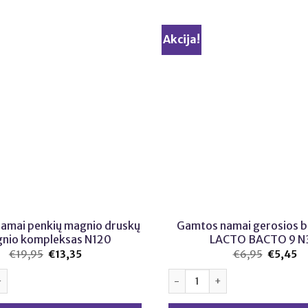
Akcija!
amai penkių magnio druskų
Gamtos namai gerosios b
nio kompleksas N120
LACTO BACTO 9 N
€
19,95
Original
€
13,35
Current
€
6,95
Original
€
5,45
Cu
price
price
price
pr
was:
is:
was:
is:
iekis: Gamtos namai penkių magnio druskų magnio kompleksas N12
produkto kiekis: Gamtos nama
€19,95.
€13,35.
€6,95.
€5