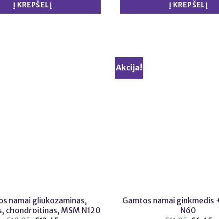
Į KREPŠELĮ
Į KREPŠELĮ
Akcija!
s namai gliukozaminas,
Gamtos namai ginkmedis +
s, chondroitinas, MSM N120
N60