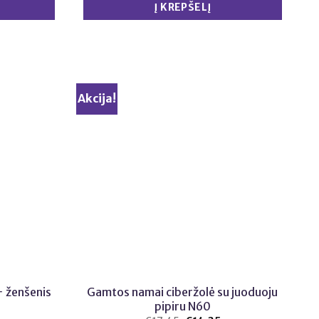
Į KREPŠELĮ
Akcija!
 ženšenis
Gamtos namai ciberžolė su juoduoju
pipiru N60