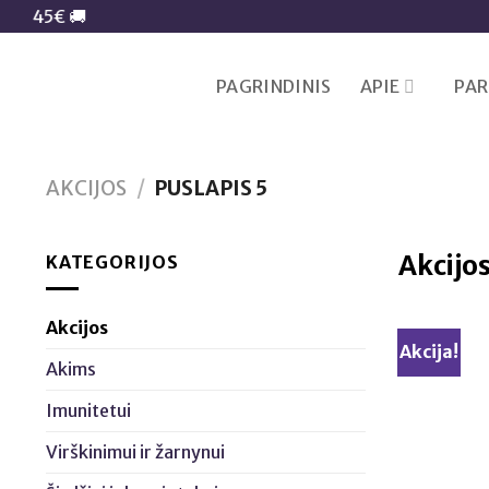
Skip
to
content
PAGRINDINIS
APIE
PA
AKCIJOS
/
PUSLAPIS 5
Akcijo
KATEGORIJOS
Akcijos
Akcija!
Akims
Imunitetui
Virškinimui ir žarnynui