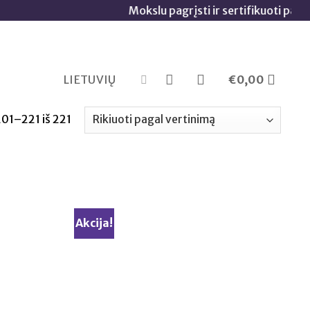
Mokslu pagrįsti ir sertifikuoti papildai 🧬
LIETUVIŲ
€
0,00
01–221 iš 221
Rūšiuojama
pagal
vidutinį
įvertinimą
Akcija!