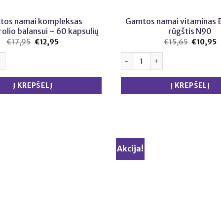
tos namai kompleksas
Gamtos namai vitaminas 
olio balansui – 60 kapsulių
rūgštis N90
€
17,95
Original
€
12,95
Current
€
15,65
Original
€
10,95
C
price
price
price
p
was:
is:
was:
i
iekis: Gamtos namai kompleksas cholesterolio balansui - 60 kapsuli
produkto kiekis: Gamtos namai
€17,95.
€12,95.
€15,65.
€
Į KREPŠELĮ
Į KREPŠELĮ
Akcija!