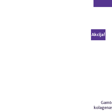
Akcija!
Gamto
kolagena