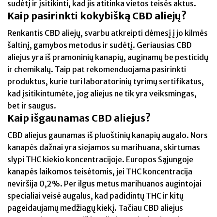
sudėtį ir įsitikinti, kad jis atitinka vietos teisės aktus.
Kaip pasirinkti kokybišką CBD aliejų?
Renkantis CBD aliejų, svarbu atkreipti dėmesį į jo kilmės
šaltinį, gamybos metodus ir sudėtį. Geriausias CBD
aliejus yra iš pramoninių kanapių, auginamų be pesticidų
ir chemikalų. Taip pat rekomenduojama pasirinkti
produktus, kurie turi laboratorinių tyrimų sertifikatus,
kad įsitikintumėte, jog aliejus ne tik yra veiksmingas,
bet ir saugus.
Kaip išgaunamas CBD aliejus?
CBD aliejus gaunamas iš pluoštinių kanapių augalo. Nors
kanapės dažnai yra siejamos su marihuana, skirtumas
slypi THC kiekio koncentracijoje. Europos Sąjungoje
kanapės laikomos teisėtomis, jei THC koncentracija
neviršija 0,2%. Per ilgus metus marihuanos augintojai
specialiai veisė augalus, kad padidintų THC ir kitų
pageidaujamų medžiagų kiekį. Tačiau CBD aliejus