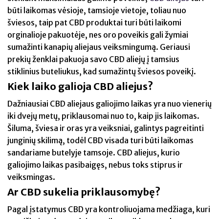
būti laikomas vėsioje, tamsioje vietoje, toliau nuo
šviesos, taip pat CBD produktai turi būti laikomi
orginalioje pakuotėje, nes oro poveikis gali žymiai
sumažinti kanapių aliejaus veiksmingumą. Geriausi
prekių ženklai pakuoja savo CBD aliejų į tamsius
stiklinius buteliukus, kad sumažintų šviesos poveikį.
Kiek laiko galioja CBD aliejus?
Dažniausiai CBD aliejaus galiojimo laikas yra nuo vienerių
iki dvejų metų, priklausomai nuo to, kaip jis laikomas.
Šiluma, šviesa ir oras yra veiksniai, galintys pagreitinti
junginių skilimą, todėl CBD visada turi būti laikomas
sandariame butelyje tamsoje. CBD aliejus, kurio
galiojimo laikas pasibaigęs, nebus toks stiprus ir
veiksmingas.
Ar CBD sukelia priklausomybę?
Pagal įstatymus CBD yra kontroliuojama medžiaga, kuri