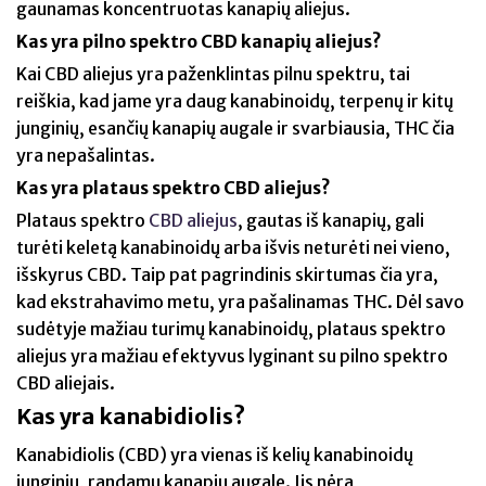
gaunamas koncentruotas kanapių aliejus.
Kas yra pilno spektro CBD kanapių aliejus?
Kai CBD aliejus yra paženklintas pilnu spektru, tai
reiškia, kad jame yra daug kanabinoidų, terpenų ir kitų
junginių, esančių kanapių augale ir svarbiausia, THC čia
yra nepašalintas.
Kas yra plataus spektro CBD aliejus?
Plataus spektro
CBD aliejus
, gautas iš kanapių, gali
turėti keletą kanabinoidų arba išvis neturėti nei vieno,
išskyrus CBD. Taip pat pagrindinis skirtumas čia yra,
kad ekstrahavimo metu, yra pašalinamas THC. Dėl savo
sudėtyje mažiau turimų kanabinoidų, plataus spektro
aliejus yra mažiau efektyvus lyginant su pilno spektro
CBD aliejais.
Kas yra kanabidiolis?
Kanabidiolis (CBD) yra vienas iš kelių kanabinoidų
junginių, randamų kanapių augale. Jis nėra