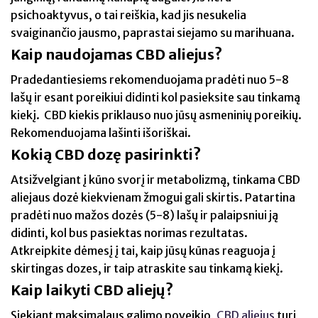
psichoaktyvus, o tai reiškia, kad jis nesukelia
svaiginančio jausmo, paprastai siejamo su marihuana.
Kaip naudojamas CBD aliejus?
Pradedantiesiems rekomenduojama pradėti nuo 5-8
lašų ir esant poreikiui didinti kol pasieksite sau tinkamą
kiekį. CBD kiekis priklauso nuo jūsų asmeninių poreikių.
Rekomenduojama lašinti išoriškai.
Kokią CBD dozę pasirinkti?
Atsižvelgiant į kūno svorį ir metabolizmą, tinkama CBD
aliejaus dozė kiekvienam žmogui gali skirtis. Patartina
pradėti nuo mažos dozės (5-8) lašų ir palaipsniui ją
didinti, kol bus pasiektas norimas rezultatas.
Atkreipkite dėmesį į tai, kaip jūsų kūnas reaguoja į
skirtingas dozes, ir taip atraskite sau tinkamą kiekį.
Kaip laikyti CBD aliejų?
Siekiant maksimalaus galimo poveikio,
CBD aliejus
turi