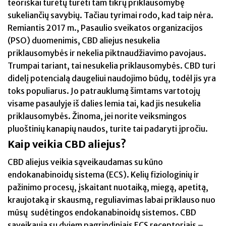
teoriškai turėtų turėti tam tikrų priklausomybę
sukeliančių savybių. Tačiau tyrimai rodo, kad taip nėra.
Remiantis 2017 m., Pasaulio sveikatos organizacijos
(PSO) duomenimis, CBD aliejus nesukelia
priklausomybės ir nekelia piktnaudžiavimo pavojaus.
Trumpai tariant, tai nesukelia priklausomybės. CBD turi
didelį potencialą daugeliui naudojimo būdų, todėl jis yra
toks populiarus. Jo patrauklumą šimtams vartotojų
visame pasaulyje iš dalies lemia tai, kad jis nesukelia
priklausomybės. Žinoma, jei norite veiksmingos
pluoštinių kanapių naudos, turite tai padaryti įpročiu.
Kaip veikia CBD aliejus?
CBD aliejus veikia sąveikaudamas su kūno
endokanabinoidų sistema (ECS). Kelių fiziologinių ir
pažinimo procesų, įskaitant nuotaiką, miegą, apetitą,
kraujotaką ir skausmą, reguliavimas labai priklauso nuo
mūsų sudėtingos endokanabinoidų sistemos. CBD
sąveikauja su dviem pagrindiniais ECS receptoriais –