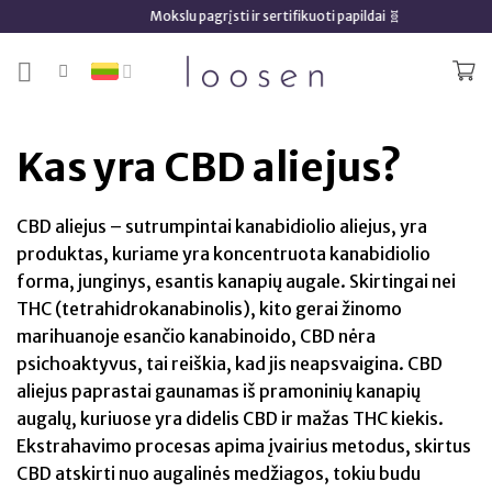
Skip
Mokslu pagrįsti ir sertifikuoti papildai 🧬
to
content
Kas yra CBD aliejus?
CBD aliejus – sutrumpintai kanabidiolio aliejus, yra
produktas, kuriame yra koncentruota kanabidiolio
forma, junginys, esantis kanapių augale. Skirtingai nei
THC (tetrahidrokanabinolis), kito gerai žinomo
marihuanoje esančio kanabinoido, CBD nėra
psichoaktyvus, tai reiškia, kad jis neapsvaigina. CBD
aliejus paprastai gaunamas iš pramoninių kanapių
augalų, kuriuose yra didelis CBD ir mažas THC kiekis.
Ekstrahavimo procesas apima įvairius metodus, skirtus
CBD atskirti nuo augalinės medžiagos, tokiu budu