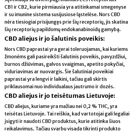
CB1 ir CB2, kurie pirmiausia yra atitinkamai smegenyse
ir su imunine sistema susijusiose ląstelėse. Nors CBD
nėra tiesiogiai prisijungęs prie šių receptorių, jis skatina
šių receptorių papildomų endokanabinoidų gamybą.
CBD aliejus ir jo šalutinis poveikis:
Nors CBD paprastai yra gerai toleruojamas, kai kuriems
žmonėms gali pasireikšti šalutinis poveikis, pavyzdžiui,
burnos džiūvimas, galvos svaigimas, apetito pokyčiai,
viduriavimas ar nuovargis. Šie šalutiniai poveikiai
paprastai yra lengvi ir laikini, tačiau gali skirtis
priklausomai nuo individualaus jautrumo ir dozės.
CBD aliejus ir jo teisėtumas Lietuvoje:
CBD aliejus, kuriame yra mažiau nei 0,2 % THC, yra
teisėtas Lietuvoje. Tai reiškia, kad vartotojai gali legaliai
įsigyti ir naudoti CBD produktus, kurie atitinka šiuos
reikalavimus. Tačiau svarbu visada tikrinti produkto