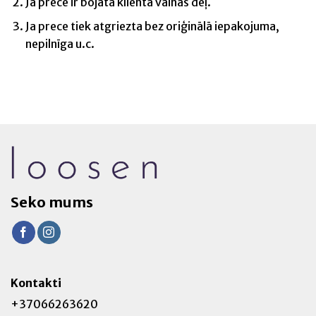
Ja prece ir bojāta klienta vainas dēļ.
Ja prece tiek atgriezta bez oriģinālā iepakojuma,
nepilnīga u.c.
Seko mums
Kontakti
+37066263620