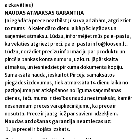
aizkavēties)
NAUDAS ATMAKSAS GARANTIJA
Ja iegādātā prece neatbilst Jūsu vajadzībām, atgrieziet
to mums 14 kalendāro dienu laikā pēc iegādes un
saņemiet atmaksu. Lūdzu, informējiet mūs pa e-pastu,
ka vēlaties atgriezt preci. pa e-pastu info@loosen.lt.
Lūdzu, norādiet precīzu informāciju par produktu un
pircēja bankas konta numuru, uz kuru jāpārskaita
atmaksa, un iesniedziet pirkuma dokumenta kopiju.
Samaksātā nauda, ​​ieskaitot Pircēja samaksātos
piegādes izdevumus, tiek atmaksāta 14 dienu laikā no
paziņojuma par atkāpšanos no līguma saņemšanas
dienas, taču mums ir tiesības naudu neatmaksāt, kamēr
nesaņemam preces vai apliecinājumu, ka prece ir
nosūtīta. Prece ir jāatgriež par saviem līdzekļiem.
Naudas atdošanas garantija neattiecas uz:
Ja precei ir bojāts izskats.