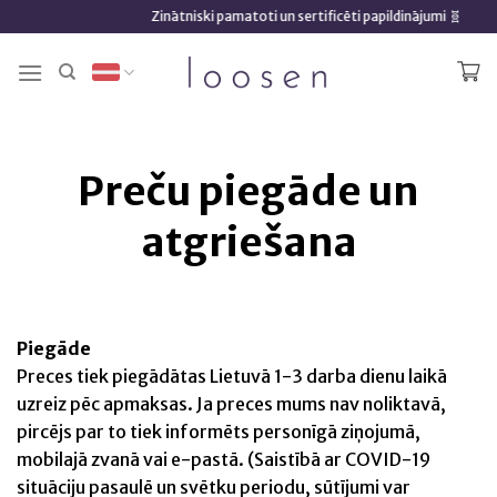
Skip
Zinātniski pamatoti un sertificēti papildinājumi 🧬
to
content
Preču piegāde un
atgriešana
Piegāde
Preces tiek piegādātas Lietuvā 1-3 darba dienu laikā
uzreiz pēc apmaksas. Ja preces mums nav noliktavā,
pircējs par to tiek informēts personīgā ziņojumā,
mobilajā zvanā vai e-pastā. (Saistībā ar COVID-19
situāciju pasaulē un svētku periodu, sūtījumi var