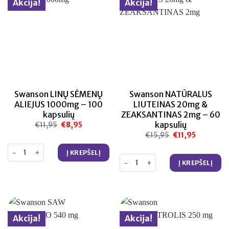
Akcija!
Akcija!
Swanson LINŲ SĖMENŲ
Swanson NATŪRALUS
ALIEJUS 1000mg – 100
LIUTEINAS 20mg &
kapsulių
ZEAKSANTINAS 2mg – 60
kapsulių
€
11,95
Original
€
8,95
Current
price
price
€
15,95
Original
€
11,95
Current
was:
is:
price
price
€11,95.
€8,95.
was:
is:
produkto kiekis: Swanson LINŲ SĖMENŲ ALIEJUS 1000mg – 100 kapsu
Į KREPŠELĮ
€15,95.
€11,95.
produkto kiekis: Swanson NATŪ
Į KREPŠELĮ
Akcija!
Akcija!