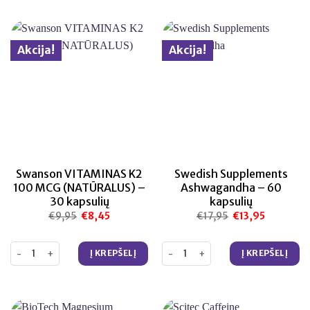
Akcija!
Akcija!
Swanson VITAMINAS K2
Swedish Supplements
100 MCG (NATŪRALUS) –
Ashwagandha – 60
30 kapsulių
kapsulių
€
9,95
Original
€
8,45
Current
€
17,95
Original
€
13,95
Current
price
price
price
price
was:
is:
was:
is:
€9,95.
€8,45.
€17,95.
€13,95.
produkto kiekis: Swanson VITAMINAS K2 100 MCG (NATŪRALUS) – 30
produkto kiekis: Swedish Suppl
Į KREPŠELĮ
Į KREPŠELĮ