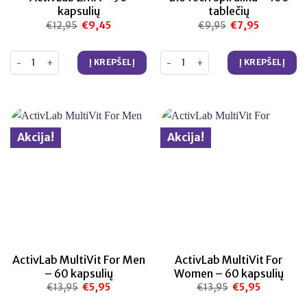
kapsulių
tablečių
€
12,95
Original
€
9,45
Current
€
9,95
Original
€
7,95
Current
price
price
price
price
was:
is:
was:
is:
€12,95.
€9,45.
€9,95.
€7,95.
produkto kiekis: ActivLab ZMA – 90 kapsulių
produkto kiekis: BioTech Spirulin
Į KREPŠELĮ
Į KREPŠELĮ
Akcija!
Akcija!
ActivLab MultiVit For Men
ActivLab MultiVit For
– 60 kapsulių
Women – 60 kapsulių
€
13,95
Original
€
5,95
Current
€
13,95
Original
€
5,95
Current
price
price
price
price
was:
is:
was:
is: