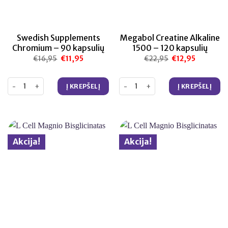
Swedish Supplements
Megabol Creatine Alkaline
Chromium – 90 kapsulių
1500 – 120 kapsulių
€
16,95
Original
€
11,95
Current
€
22,95
Original
€
12,95
Current
price
price
price
price
was:
is:
was:
is:
€16,95.
€11,95.
€22,95.
€12,95.
produkto kiekis: Swedish Supplements Chromium – 90 kapsulių
produkto kiekis: Megabol Creatin
Į KREPŠELĮ
Į KREPŠELĮ
Akcija!
Akcija!