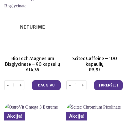
NETURIME
BioTech Magnesium
Scitec Caffeine – 100
Bisglycinate – 90 kapsulių
kapaulių
€
14,35
€
9,95
produkto kiekis: BioTech Magnesium Bisglycinate – 90 kapsulių
produkto kiekis: Scitec Caffeine 
DAUGIAU
Į KREPŠELĮ
Akcija!
Akcija!