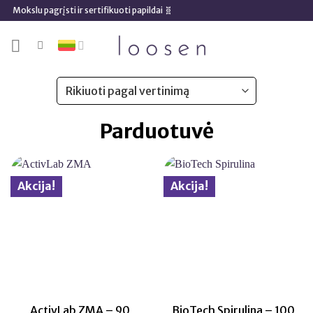
Skip
pagrįsti ir sertifikuoti papildai 🧬
14
to
content
Parduotuvė
Akcija!
Akcija!
ActivLab ZMA – 90
BioTech Spirulina – 100