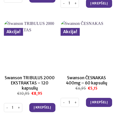
produkto kiekis: Swanson MAGNI
Į KREPŠELĮ
Akcija!
Akcija!
Swanson TRIBULUS 2000
Swanson ČESNAKAS
EKSTRAKTAS – 120
400mg – 60 kapsulių
kapsulių
€
6,95
Original
€
5,15
Current
price
price
€
10,95
Original
€
8,95
Current
was:
is:
price
price
€6,95.
€5,15.
was:
is:
produkto kiekis: Swanson ČESNA
Į KREPŠELĮ
€10,95.
€8,95.
produkto kiekis: Swanson TRIBULUS 2000 EKSTRAKTAS – 120 kapsul
Į KREPŠELĮ