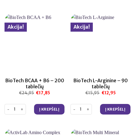
Akcija!
Akcija!
BioTech BCAA + B6 – 200
BioTech L-Arginine – 90
tablečių
tablečių
€
24,95
Original
€
17,85
Current
€
15,95
Original
€
12,95
Current
price
price
price
price
was:
is:
was:
is:
€24,95.
€17,85.
€15,95.
€12,95.
produkto kiekis: BioTech BCAA + B6 – 200 tablečių
produkto kiekis: BioTech L-Argini
Į KREPŠELĮ
Į KREPŠELĮ