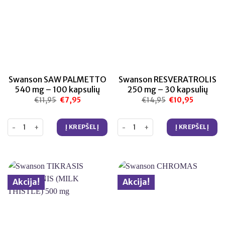
Swanson SAW PALMETTO
Swanson RESVERATROLIS
540 mg – 100 kapsulių
250 mg – 30 kapsulių
€
11,95
Original
€
7,95
Current
€
14,95
Original
€
10,95
Current
price
price
price
price
was:
is:
was:
is:
€11,95.
€7,95.
€14,95.
€10,95.
produkto kiekis: Swanson SAW PALMETTO 540 mg – 100 kapsulių
produkto kiekis: Swanson RESVER
Į KREPŠELĮ
Į KREPŠELĮ
Akcija!
Akcija!