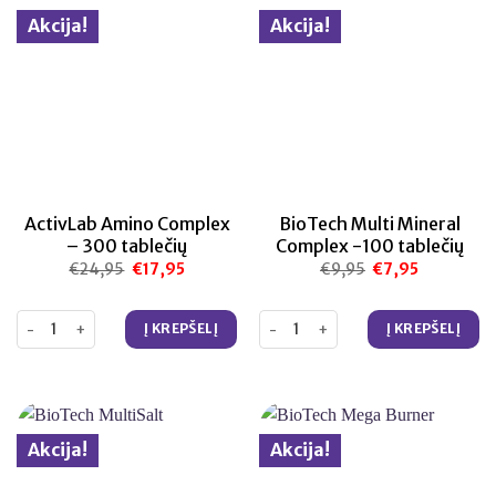
Akcija!
Akcija!
ActivLab Amino Complex
BioTech Multi Mineral
– 300 tablečių
Complex -100 tablečių
€
24,95
Original
€
17,95
Current
€
9,95
Original
€
7,95
Current
price
price
price
price
was:
is:
was:
is:
€24,95.
€17,95.
€9,95.
€7,95.
produkto kiekis: ActivLab Amino Complex – 300 tablečių
produkto kiekis: BioTech Multi M
Į KREPŠELĮ
Į KREPŠELĮ
Akcija!
Akcija!