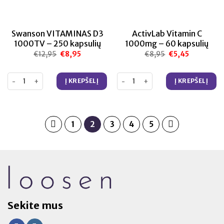
Swanson VITAMINAS D3
ActivLab Vitamin C
1000TV – 250 kapsulių
1000mg – 60 kapsulių
€
12,95
Original
€
8,95
Current
€
8,95
Original
€
5,45
Current
price
price
price
price
was:
is:
was:
is:
€12,95.
€8,95.
€8,95.
€5,45.
produkto kiekis: Swanson VITAMINAS D3 1000TV – 250 kapsulių
produkto kiekis: ActivLab Vitami
Į KREPŠELĮ
Į KREPŠELĮ
1
2
3
4
5
Sekite mus