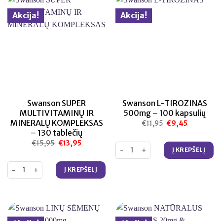
Akcija!
Akcija!
Swanson SUPER
Swanson L-TIROZINAS
MULTIVITAMINŲ IR
500mg – 100 kapsulių
MINERALŲ KOMPLEKSAS
€
11,95
Original
€
9,45
Current
price
price
– 130 tablečių
was:
is:
€11,95.
€9,45.
€
15,95
Original
€
13,95
Current
produkto kiekis: Swanson L-TIR
price
price
Į KREPŠELĮ
was:
is:
€15,95.
€13,95.
produkto kiekis: Swanson SUPER MULTIVITAMINŲ IR MINERALŲ KOMP
Į KREPŠELĮ