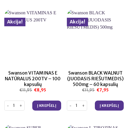
Akcija!
Akcija!
Swanson VITAMINAS E
Swanson BLACK WALNUT
NATŪRALUS 200TV – 100
(JUODASIS RIEŠUTMEDIS)
kapsulių
500mg – 60 kapsulių
€
11,95
Original
€
8,95
Current
€
11,95
Original
€
7,95
Current
price
price
price
price
was:
is:
was:
is:
€11,95.
€8,95.
€11,95.
€7,95.
produkto kiekis: Swanson VITAMINAS E NATŪRALUS 200TV – 100 kap
produkto kiekis: Swanson BLACK
Į KREPŠELĮ
Į KREPŠELĮ