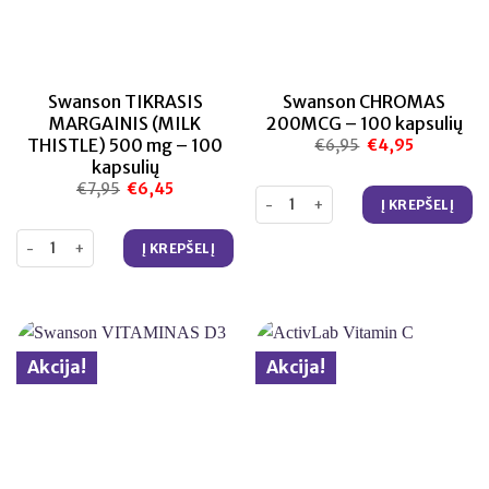
Swanson TIKRASIS
Swanson CHROMAS
MARGAINIS (MILK
200MCG – 100 kapsulių
THISTLE) 500 mg – 100
€
6,95
Original
€
4,95
Current
price
price
kapsulių
was:
is:
€6,95.
€4,95.
€
7,95
Original
€
6,45
Current
produkto kiekis: Swanson CHRO
price
price
Į KREPŠELĮ
was:
is:
€7,95.
€6,45.
produkto kiekis: Swanson TIKRASIS MARGAINIS (MILK THISTLE) 500 
Į KREPŠELĮ
Akcija!
Akcija!