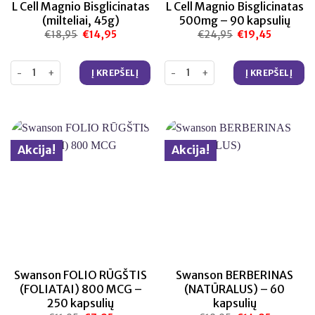
L Cell Magnio Bisglicinatas
L Cell Magnio Bisglicinatas
(milteliai, 45g)
500mg – 90 kapsulių
€
18,95
Original
€
14,95
Current
€
24,95
Original
€
19,45
Current
price
price
price
price
was:
is:
was:
is:
€18,95.
€14,95.
€24,95.
€19,45.
produkto kiekis: L Cell Magnio Bisglicinatas (milteliai, 45g)
produkto kiekis: L Cell Magnio Bi
Į KREPŠELĮ
Į KREPŠELĮ
Akcija!
Akcija!
Swanson FOLIO RŪGŠTIS
Swanson BERBERINAS
(FOLIATAI) 800 MCG –
(NATŪRALUS) – 60
250 kapsulių
kapsulių