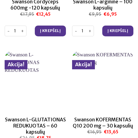
Swanson Cordyceps
Swanson L-arginine – 100
600mg -120 kapsulių
kapsulių
€
17,95
Original
€
12,45
Current
€
9,95
Original
€
6,95
Current
price
price
price
price
was:
is:
was:
is:
€17,95.
€12,45.
€9,95.
€6,95.
produkto kiekis: Swanson Cordyceps 600mg -120 kapsulių
produkto kiekis: Swanson L-argin
Į KREPŠELĮ
Į KREPŠELĮ
Akcija!
Akcija!
Swanson L-GLUTATIONAS
Swanson KOFERMENTAS
REDUKUOTAS – 60
Q10 200 mg – 30 kapsulių
kapsulių
€
16,95
Original
€
13,65
Current
price
price