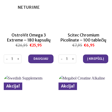
NETURIME
OstroVit Omega 3
Scitec Chromium
Extreme – 180 kapsulių
Picolinate – 100 tablečių
€
26,95
Original
€
25,95
Current
€
7,95
Original
€
6,95
Current
price
price
price
price
was:
is:
was:
is:
€26,95.
€25,95.
€7,95.
€6,95.
produkto kiekis: OstroVit Omega 3 Extreme – 180 kapsulių
produkto kiekis: Scitec Chromium
DAUGIAU
Į KREPŠELĮ
Akcija!
Akcija!