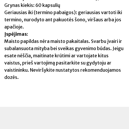
Grynas kiekis: 60 kapsulių
Geriausias iki (termino pabaigos): geriausias vartoti iki
termino, nurodyto ant pakuotės šono, viršaus arba jos
apačioje.
Įspėjimas:
Maisto papildas nėra maisto pakaitalas. Svarbu įvairi ir
subalansuota mityba bei sveikas gyvenimo būdas. Jeigu
esate nėščia, maitinate krūtimi ar vartojate kitus
vaistus, prieš vartojimą pasitarkite su gydytoju ar
vaistininku. Neviršykite nustatytos rekomenduojamos
dozės.