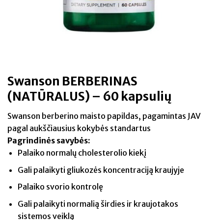
Swanson BERBERINAS
(NATŪRALUS) – 60 kapsulių
Swanson berberino maisto papildas, pagamintas JAV
pagal aukščiausius kokybės standartus
Pagrindinės savybės:
Palaiko normalų cholesterolio kiekį
Gali palaikyti gliukozės koncentraciją kraujyje
Palaiko svorio kontrolę
Gali palaikyti normalią širdies ir kraujotakos
sistemos veiklą