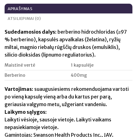
APRAŠYMAS
ATSILIEPIMAI (0)
Sudedamosios dalys:
berberino hidrochloridas (≥97
% berberino), kapsulės apvalkalas (želatina), ryžių
miltai, magnio riebalų rūgščių druskos (emulsiklis),
silicio dioksidas (lipnumo reguliatorius).
Maistinė vertė
1 kapsulėje
Berberino
400mg
Vartojimas:
suaugusiesiems rekomenduojama vartoti
po vieną kapsulę vieną arba du kartus per parą,
geriausia valgymo metu, užgeriant vandeniu.
Laikymo sąlygos:
Laikyti vėsioje, sausoje vietoje. Laikyti vaikams
nepasiekiamoje vietoje.
Gamintojas: Swanson Health Products Inc., JAV.