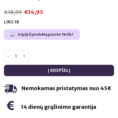
€
18,95
€
14,95
Original
Current
price
price
was:
is:
LIKO 18
€18,95.
€14,95.
Įsigiję šį produktą gausite
74
tšk.!
produkto kiekis: Swanson BERBERINAS (NATŪRALUS) – 60 k
Į KREPŠELĮ
Nemokamas pristatymas nuo 45€
14 dienų grąžinimo garantija