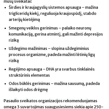
mūsų sveikatai:
Širdies ir kraujagyslių sistemos apsauga – mažina
trigliceridų kiekį, reguliuoja kraujospūdį, stabdo
arterijų kietėjimą
Smegenų veiklos gerinimas – palaiko neuronų
komunikaciją, gerina atmintį, gali mažinti depresijos
riziką
Uždegimo mažinimas – slopina uždegiminius
procesus organizme, padeda mažinti lėtinių ligų
riziką
Regėjimo apsauga – DHA yra svarbus tinklainės
struktūrinis elementas
Odos būklės gerinimas – mažina sausumą, padeda
išlaikyti odos drėgmę
Pasaulio sveikatos organizacijos rekomenduojamas
omega 3 suvartojimas suaugusiesiems siekia apie 250-