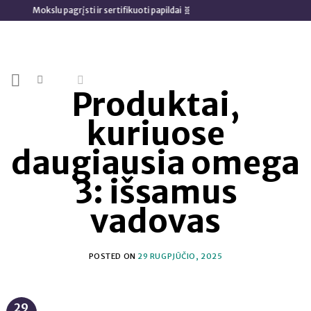
Skip
lu pagrįsti ir sertifikuoti papildai 🧬
to
content
Produktai,
kuriuose
daugiausia omega
3: išsamus
vadovas
POSTED ON
29 RUGPJŪČIO, 2025
29