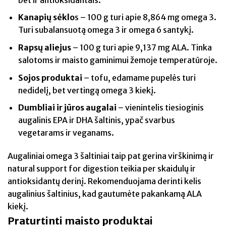
Kanapių sėklo
s – 100 g turi apie 8,864 mg omega 3.
Turi subalansuotą omega 3 ir omega 6 santykį.
Rapsų aliejus
– 100 g turi apie 9,137 mg ALA. Tinka
salotoms ir maisto gaminimui žemoje temperatūroje.
Sojos produktai
– tofu, edamame pupelės turi
nedidelį, bet vertingą omega 3 kiekį.
Dumbliai ir jūros augalai
– vienintelis tiesioginis
augalinis EPA ir DHA šaltinis, ypač svarbus
vegetarams ir veganams.
Augaliniai omega 3 šaltiniai taip pat gerina virškinimą ir
natural support for digestion teikia per skaidulų ir
antioksidantų derinį. Rekomenduojama derinti kelis
augalinius šaltinius, kad gautumėte pakankamą ALA
kiekį.
Praturtinti maisto produktai