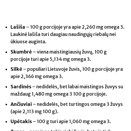
Lašiša
– 100 g porcijoje yra apie 2,260 mg omega 3.
Laukinė lašiša turi daugiau naudingųjų riebalų nei
ūkiuose auginta.
Skumbrė
– viena maistingiausių žuvų, 100 g
porcijoje turi apie 5,134 mg omega 3.
Silkė
– populiari Lietuvoje žuvis, 100 g porcijoje yra
apie 2,366 mg omega 3.
Sardinės
– nedidelės, bet labai maistingos žuvys su
maždaug 1,480 mg omega 3 100 g porcijoje.
Ančiuviai
– nedidelės, bet turtingos omega 3 žuvys
(apie 2,113 mg 100 g).
Upėtakis
– 100 g turi apie 1,060 mg omega 3.