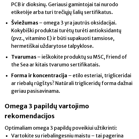
PCB ir dioksinų. Geriausi gamintojai tai nurodo
etiketėje arba turi trečiųjų šalių sertifikatus.
Šviežumas
– omega 3 yra jautrūs oksidacijai.
Kokybiški produktai turėtų turėti antioksidantų
(pvz., vitamino E) ir būti supakuoti tamsiose,
hermetiškai uždarytose talpyklose.
Tvarumas
– ieškokite produktų su MSC, Friend of
the Sea ar kitais tvarumo sertifikatais.
Forma ir koncentracija
– etilo esteriai, trigliceridai
ar riebalų rūgštys? Natūrali trigliceridų forma dažnai
geriau pasisavinama.
Omega 3 papildų vartojimo
rekomendacijos
Optimaliam omega 3 papildų poveikiui užtikrinti:
Vartokite su riebalingesniu maistu – tai pagerina