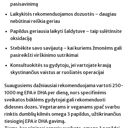
pasisavinimą
Laikykitės rekomenduojamos dozuotės – daugiau
nebūtinai reiškia geriau
Papildus geriausia laikyti šaldytuve – taip sulėtinsite
oksidaciją
Stebėkite savo savijautą – kai kuriems žmonėms gali
pasireikšti virškinimo sutrikimai
Konsultuokitės su gydytoju, jei vartojate kraują
skystinančius vaistus ar ruošiatės operacijai
Suaugusiems dažniausiai rekomenduojama vartoti 250-
1000 mg EPA ir DHA per dieną, nors specifinėms
sveikatos būklėms gydytojai gali rekomenduoti
didesnes dozes. Vegetarams ir veganams ypač svarbu
rinktis dumblių kilmės omega 3 papildus, užtikrinančius
tiesioginį EPA ir DHA gavimą.