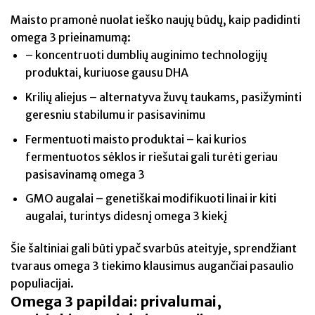
Maisto pramonė nuolat ieško naujų būdų, kaip padidinti
omega 3 prieinamumą:
– koncentruoti dumblių auginimo technologijų
produktai, kuriuose gausu DHA
Krilių aliejus – alternatyva žuvų taukams, pasižyminti
geresniu stabilumu ir pasisavinimu
Fermentuoti maisto produktai – kai kurios
fermentuotos sėklos ir riešutai gali turėti geriau
pasisavinamą omega 3
GMO augalai – genetiškai modifikuoti linai ir kiti
augalai, turintys didesnį omega 3 kiekį
Šie šaltiniai gali būti ypač svarbūs ateityje, sprendžiant
tvaraus omega 3 tiekimo klausimus augančiai pasaulio
populiacijai.
Omega 3 papildai: privalumai,