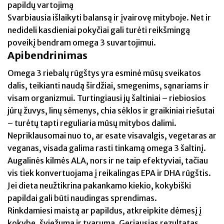
papildų vartojimą
Svarbiausia išlaikyti balansą ir įvairovę mityboje. Net ir
nedideli kasdieniai pokyčiai gali turėti reikšmingą
poveikį bendram omega 3 suvartojimui.
Apibendrinimas
Omega 3 riebalų rūgštys yra esminė mūsų sveikatos
dalis, teikianti naudą širdžiai, smegenims, sąnariams ir
visam organizmui. Turtingiausi jų šaltiniai – riebiosios
jūrų žuvys, linų sėmenys, chia sėklos ir graikiniai riešutai
– turėtų tapti reguliaria mūsų mitybos dalimi.
Nepriklausomai nuo to, ar esate visavalgis, vegetaras ar
veganas, visada galima rasti tinkamą omega 3 šaltinį.
Augalinės kilmės ALA, nors ir ne taip efektyviai, tačiau
vis tiek konvertuojama į reikalingas EPA ir DHA rūgštis.
Jei dieta neužtikrina pakankamo kiekio, kokybiški
papildai gali būti naudingas sprendimas.
Rinkdamiesi maistą ar papildus, atkreipkite dėmesį į
kokybę, šviežumą ir tvarumą. Geriausias rezultatas