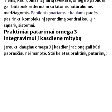
Tiems, kas rūpinasi sąnarių sveikata, omega 3 papildai
gali būti puikiai derinami su kitomis natūraliomis
medžiagomis.
Papildai sąnariams ir kaulams
padės
pasirinkti kompleksinį sprendimą bendrai kaulų ir
sąnarių sistemai.
Praktiniai patarimai omega 3
integravimui į kasdienę mitybą
Įtraukti daugiau omega 3 į kasdienį racioną gali būti
paprasčiau nei manote. Štai keletas praktinių patarimų: