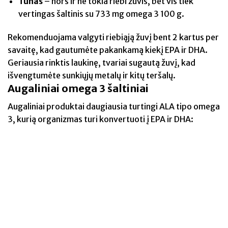
Tunas
– nors ir ne tokia riebi žuvis, bet vis tiek
vertingas šaltinis su 733 mg omega 3 100 g.
Rekomenduojama valgyti riebiąją žuvį bent 2 kartus per
savaitę, kad gautumėte pakankamą kiekį EPA ir DHA.
Geriausia rinktis laukinę, tvariai sugautą žuvį, kad
išvengtumėte sunkiųjų metalų ir kitų teršalų.
Augaliniai omega 3 šaltiniai
Augaliniai produktai daugiausia turtingi ALA tipo omega
3, kurią organizmas turi konvertuoti į EPA ir DHA: