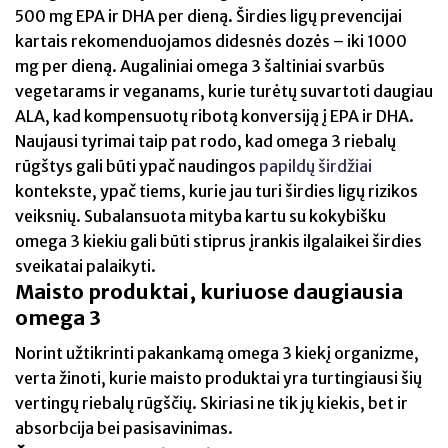
500 mg EPA ir DHA per dieną. Širdies ligų prevencijai
kartais rekomenduojamos didesnės dozės – iki 1000
mg per dieną. Augaliniai omega 3 šaltiniai svarbūs
vegetarams ir veganams, kurie turėtų suvartoti daugiau
ALA, kad kompensuotų ribotą konversiją į EPA ir DHA.
Naujausi tyrimai taip pat rodo, kad omega 3 riebalų
rūgštys gali būti ypač naudingos
papildų širdžiai
kontekste, ypač tiems, kurie jau turi širdies ligų rizikos
veiksnių. Subalansuota mityba kartu su kokybišku
omega 3 kiekiu gali būti stiprus įrankis ilgalaikei širdies
sveikatai palaikyti.
Maisto produktai, kuriuose daugiausia
omega 3
Norint užtikrinti pakankamą omega 3 kiekį organizme,
verta žinoti, kurie maisto produktai yra turtingiausi šių
vertingų riebalų rūgščių. Skiriasi ne tik jų kiekis, bet ir
absorbcija bei pasisavinimas.