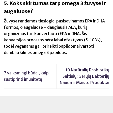
5. Koks skirtumas tarp omega 3 žuvyse ir
augaluose?
Žuvyse randamos tiesiogiai pasisavinamos EPA ir DHA
formos, o augaluose – daugiausia ALA, kurią
organizmas turi konvertuoti į EPA ir DHA. Šis
konversijos procesas nėra labai efektyvus (5-10%),
todėl veganams gali prireikti papildomai vartoti
dumblių kilmės omega 3 papildus.
10 Natūralių Probiotikų
7 veiksmingi būdai, kaip
Šaltinių: Gerųjų Bakterijų
sustiprinti imunitetą
Nauda ir Maisto Produktai