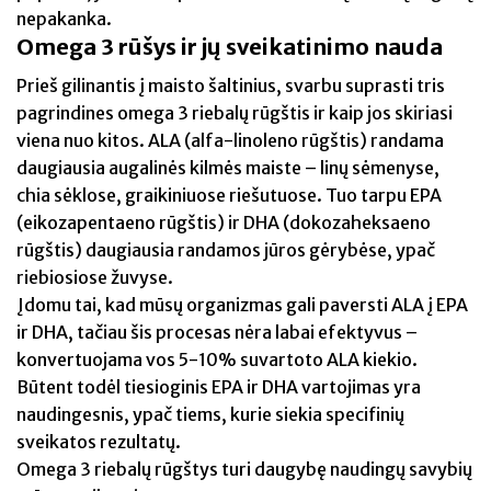
nepakanka.
Omega 3 rūšys ir jų sveikatinimo nauda
Prieš gilinantis į maisto šaltinius, svarbu suprasti tris
pagrindines omega 3 riebalų rūgštis ir kaip jos skiriasi
viena nuo kitos. ALA (alfa-linoleno rūgštis) randama
daugiausia augalinės kilmės maiste – linų sėmenyse,
chia sėklose, graikiniuose riešutuose. Tuo tarpu EPA
(eikozapentaeno rūgštis) ir DHA (dokozaheksaeno
rūgštis) daugiausia randamos jūros gėrybėse, ypač
riebiosiose žuvyse.
Įdomu tai, kad mūsų organizmas gali paversti ALA į EPA
ir DHA, tačiau šis procesas nėra labai efektyvus –
konvertuojama vos 5-10% suvartoto ALA kiekio.
Būtent todėl tiesioginis EPA ir DHA vartojimas yra
naudingesnis, ypač tiems, kurie siekia specifinių
sveikatos rezultatų.
Omega 3 riebalų rūgštys turi daugybę naudingų savybių