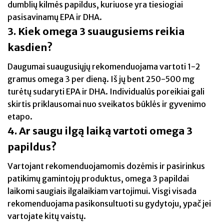
dumblių kilmės papildus, kuriuose yra tiesiogiai
pasisavinamų EPA ir DHA.
3. Kiek omega 3 suaugusiems reikia
kasdien?
Daugumai suaugusiųjų rekomenduojama vartoti 1-2
gramus omega 3 per dieną. Iš jų bent 250-500 mg
turėtų sudaryti EPA ir DHA. Individualūs poreikiai gali
skirtis priklausomai nuo sveikatos būklės ir gyvenimo
etapo.
4. Ar saugu ilgą laiką vartoti omega 3
papildus?
Vartojant rekomenduojamomis dozėmis ir pasirinkus
patikimų gamintojų produktus, omega 3 papildai
laikomi saugiais ilgalaikiam vartojimui. Visgi visada
rekomenduojama pasikonsultuoti su gydytoju, ypač jei
vartojate kitų vaistų.