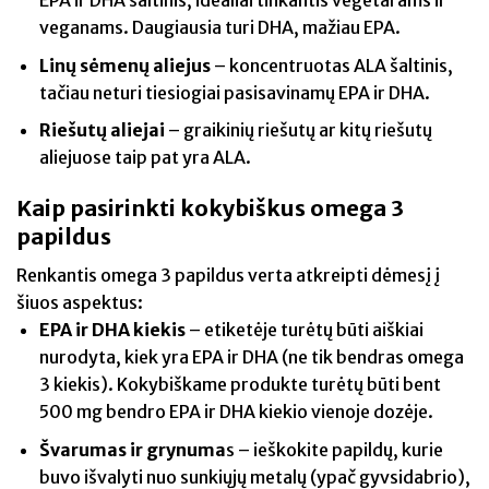
EPA ir DHA šaltinis, idealiai tinkantis vegetarams ir
veganams. Daugiausia turi DHA, mažiau EPA.
Linų sėmenų aliejus
– koncentruotas ALA šaltinis,
tačiau neturi tiesiogiai pasisavinamų EPA ir DHA.
Riešutų aliejai
– graikinių riešutų ar kitų riešutų
aliejuose taip pat yra ALA.
Kaip pasirinkti kokybiškus omega 3
papildus
Renkantis omega 3 papildus verta atkreipti dėmesį į
šiuos aspektus:
EPA ir DHA kiekis
– etiketėje turėtų būti aiškiai
nurodyta, kiek yra EPA ir DHA (ne tik bendras omega
3 kiekis). Kokybiškame produkte turėtų būti bent
500 mg bendro EPA ir DHA kiekio vienoje dozėje.
Švarumas ir grynuma
s – ieškokite papildų, kurie
buvo išvalyti nuo sunkiųjų metalų (ypač gyvsidabrio),