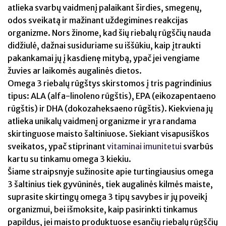
atlieka svarbų vaidmenį palaikant širdies, smegenų,
odos sveikatą ir mažinant uždegimines reakcijas
organizme. Nors žinome, kad šių riebalų rūgščių nauda
didžiulė, dažnai susiduriame su iššūkiu, kaip įtraukti
pakankamai jų į kasdienę mitybą, ypač jei vengiame
žuvies ar laikomės augalinės dietos.
Omega 3 riebalų rūgštys skirstomos į tris pagrindinius
tipus: ALA (alfa-linoleno rūgštis), EPA (eikozapentaeno
rūgštis) ir DHA (dokozaheksaeno rūgštis). Kiekviena jų
atlieka unikalų vaidmenį organizme ir yra randama
skirtinguose maisto šaltiniuose. Siekiant visapusiškos
sveikatos, ypač stiprinant
vitaminai imunitetui
svarbūs
kartu su tinkamu omega 3 kiekiu.
Šiame straipsnyje sužinosite apie turtingiausius omega
3 šaltinius tiek gyvūninės, tiek augalinės kilmės maiste,
suprasite skirtingų omega 3 tipų savybes ir jų poveikį
organizmui, bei išmoksite, kaip pasirinkti tinkamus
papildus, jei maisto produktuose esančių riebalų rūgščių