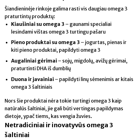
Šiandieninėje rinkoje galima rasti vis daugiau omega 3
praturtintų produktų:
Kiaušiniai su omega 3
– gaunami specialiai
lesindami vištas omega 3 turtingu pašaru
Pieno produktai su omega 3
– jogurtas, pienas ir
kiti pieno produktai, papildyti omega 3
Augaliniai gėrimai
– sojų, migdolų, avižų gėrimai,
praturtinti DHA iš dumblių
Duona ir javainiai
– papildyti linų sėmenimis ar kitais
omega 3 šaltiniais
Nors šie produktai nėra tokie turtingi omega 3 kaip
natūralūs šaltiniai, jie gali būti vertingas papildymas
dietoje, ypač tiems, kas vengia žuvies.
Netradiciniai ir inovatyvūs omega 3
šaltiniai