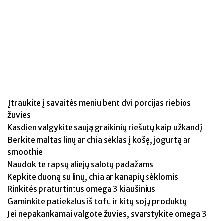
Įtraukite į savaitės meniu bent dvi porcijas riebios
žuvies
Kasdien valgykite saują graikinių riešutų kaip užkandį
Berkite maltas linų ar chia sėklas į košę, jogurtą ar
smoothie
Naudokite rapsų aliejų salotų padažams
Kepkite duoną su linų, chia ar kanapių sėklomis
Rinkitės praturtintus omega 3 kiaušinius
Gaminkite patiekalus iš tofu ir kitų sojų produktų
Jei nepakankamai valgote žuvies, svarstykite omega 3