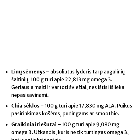
Linų sėmenys
– absoliutus lyderis tarp augalinių
šaltinių, 100 g turi apie 22,813 mg omega 3.
Geriausia malti ir vartoti šviežiai, nes ištisi išlieka
nepasisavinami.
Chia sėklos
– 100 g turi apie 17,830 mg ALA. Puikus
pasirinkimas košėms, pudingams ar smoothie.
Graikiniai riešutai
– 100 g turi apie 9,080 mg
omega 3. Užkandis, kuris ne tik turtingas omega 3,
bet ir antioksidantais.