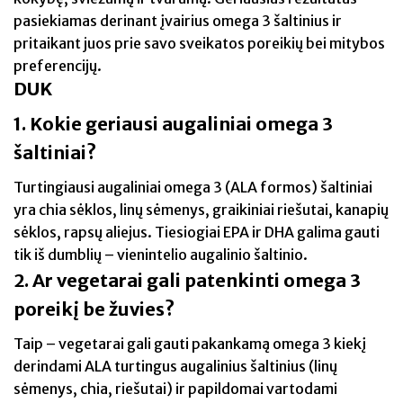
pasiekiamas derinant įvairius omega 3 šaltinius ir
pritaikant juos prie savo sveikatos poreikių bei mitybos
preferencijų.
DUK
1. Kokie geriausi augaliniai omega 3
šaltiniai?
Turtingiausi augaliniai omega 3 (ALA formos) šaltiniai
yra chia sėklos, linų sėmenys, graikiniai riešutai, kanapių
sėklos, rapsų aliejus. Tiesiogiai EPA ir DHA galima gauti
tik iš dumblių – vienintelio augalinio šaltinio.
2. Ar vegetarai gali patenkinti omega 3
poreikį be žuvies?
Taip – vegetarai gali gauti pakankamą omega 3 kiekį
derindami ALA turtingus augalinius šaltinius (linų
sėmenys, chia, riešutai) ir papildomai vartodami