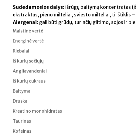
Sudedamosios dalys:
išrūgų baltymų koncentratas (iš
ekstraktas, pieno milteliai, sviesto milteliai, tirštiklis
Alergenai
: gali būti grūdų, turinčių glitimo, sojos ir pi
Maistinė vertė
Energinė vertė
Riebalai
Iš kurių sočiųjų
Angliavandeniai
Iš kurių cukraus
Baltymai
Druska
Kreatino monohidratas
Taurinas
Kofeinas