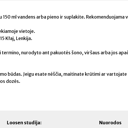
su 150 ml vandens arba pieno ir suplakite. Rekomenduojama va
ekiamoje vietoje.
5 Kłaj, Lenkija.
ki termino, nurodyto ant pakuotės šono, viršaus arba jos apač
mo būdas. Jeigu esate nėščia, maitinate krūtimi ar vartojate 
mos dozės.
Loosen studija:
Nuorodos