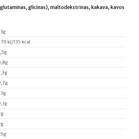
glutaminas, glicinas), maltodekstrinas, kakava, kavos
33g
570 kJ/135 kcal
1,5g
0,8g
7,3g
0,7g
23g
0,1g
2g
2g
25g