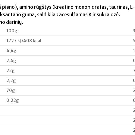
 pieno), amino rūgštys (kreatino monohidratas, taurinas, L-
 – ksantano guma, saldikliai: acesulfamas K ir sukralozė.
eno darinių.
100g
1727 kJ/408 kcal
4,4g
2,4g
22g
2,2g
70g
0,22g