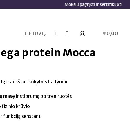
Mokslu pagrįsti ir sertifikuoti papildai 🧬
LIETUVIŲ
€
0,00
Mega protein Mocca
0g – aukštos kokybės baltymai
 masę ir stiprumą po treniruotės
fizinio krūvio
r funkciją senstant