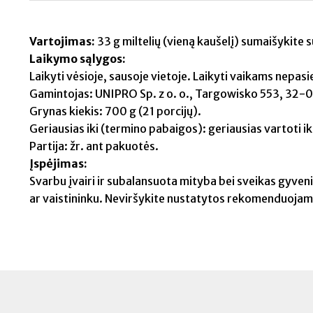
Vartojimas:
33 g miltelių (vieną kaušelį) sumaišykite 
Laikymo sąlygos:
Laikyti vėsioje, sausoje vietoje. Laikyti vaikams nepasi
Gamintojas: UNIPRO Sp. z o. o., Targowisko 553, 32-01
Grynas kiekis: 700 g (21 porcijų).
Geriausias iki (termino pabaigos): geriausias vartoti i
Partija: žr. ant pakuotės.
Įspėjimas:
Svarbu įvairi ir subalansuota mityba bei sveikas gyveni
ar vaistininku. Neviršykite nustatytos rekomenduoja