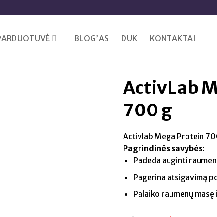
PARDUOTUVĖ
BLOG’AS
DUK
KONTAKTAI
ActivLab 
700 g
Activlab Mega Protein 70
Pagrindinės savybės:
Padeda auginti raumenų
Pagerina atsigavimą po 
Palaiko raumenų masę i