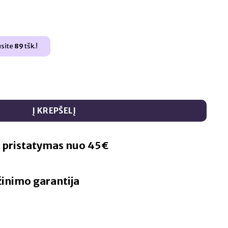
nt
5.
usite
89
tšk.!
 Mega protein Mocca 700 g
Į KREPŠELĮ
pristatymas nuo 45€
žinimo garantija