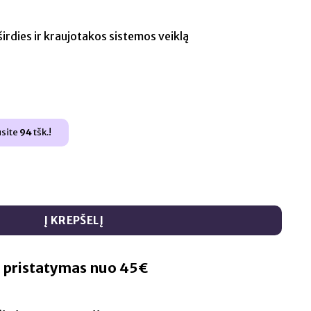
ę
širdies ir kraujotakos sistemos veiklą
nt
5.
usite
94
tšk.!
erberino milteliai 42g >98% grynumas
Į KREPŠELĮ
pristatymas nuo 45€