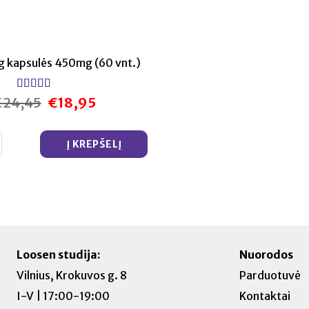
Cg kapsulės 450mg (60 vnt.)
€
24,45
Įvertinimas:
€
18,95
Original
Current
price
price
5.00
iš 5
was:
is:
€24,45.
€18,95.
kis: L Cell EGCg kapsulės 450mg (60 vnt.)
Į KREPŠELĮ
Loosen studija:
Nuorodos
Vilnius, Krokuvos g. 8
Parduotuvė
I-V | 17:00-19:00
Kontaktai