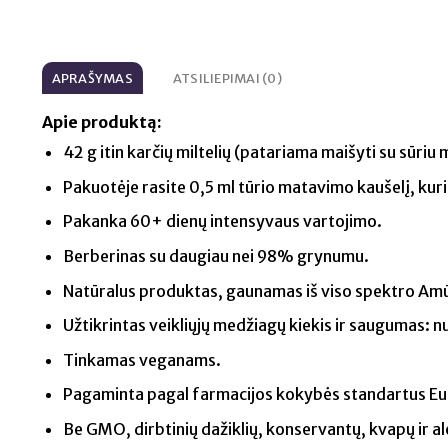
APRAŠYMAS
ATSILIEPIMAI (0)
Apie produktą:
42 g itin karčių miltelių (patariama maišyti su sūri
Pakuotėje rasite 0,5 ml tūrio matavimo kaušelį, kur
Pakanka 60+ dienų intensyvaus vartojimo.
Berberinas su daugiau nei 98% grynumu.
Natūralus produktas, gaunamas iš viso spektro Am
Užtikrintas veikliųjų medžiagų kiekis ir saugumas: nu
Tinkamas veganams.
Pagaminta pagal farmacijos kokybės standartus E
Be GMO, dirbtinių dažiklių, konservantų, kvapų ir a