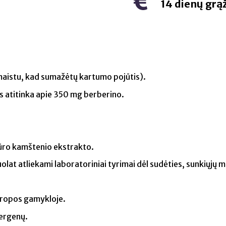
14 dienų grą
u maistu, kad sumažėtų kartumo pojūtis).
is atitinka apie 350 mg berberino.
ūro kamštenio ekstrakto.
olat atliekami laboratoriniai tyrimai dėl sudėties, sunkiųjų m
uropos gamykloje.
lergenų.