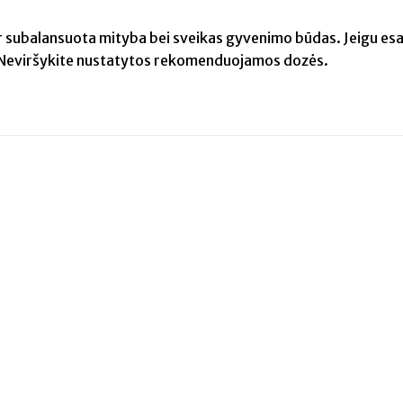
r subalansuota mityba bei sveikas gyvenimo būdas. Jeigu esat
u. Neviršykite nustatytos rekomenduojamos dozės.