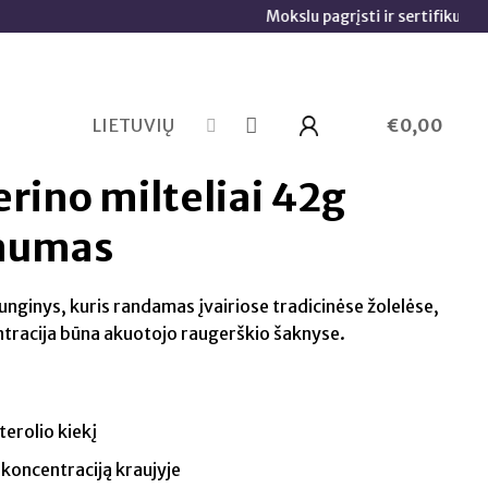
Mokslu pagrįsti ir sertifikuoti papildai 🧬
LIETUVIŲ
€
0,00
erino milteliai 42g
numas
unginys, kuris randamas įvairiose tradicinėse žolelėse,
entracija būna akuotojo raugerškio šaknyse.
erolio kiekį
 koncentraciją kraujyje