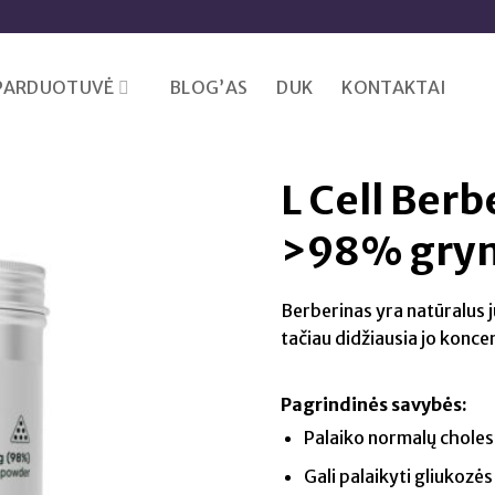
PARDUOTUVĖ
BLOG’AS
DUK
KONTAKTAI
L Cell Berb
>98% gry
Berberinas yra natūralus j
tačiau didžiausia jo konc
Pagrindinės savybės:
Palaiko normalų cholest
Gali palaikyti gliukozės