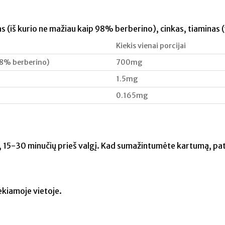
(iš kurio ne mažiau kaip 98% berberino), cinkas, tiaminas (
Kiekis vienai porcijai
98% berberino)
700mg
1.5mg
0.165mg
u, 15-30 minučių prieš valgį. Kad sumažintumėte kartumą, pat
ekiamoje vietoje.