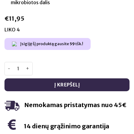
mikrobiotos dalis
€
11,95
LIKO 4
Įsigiję šį produktą gausite
59
tšk.!
produkto kiekis: Gamtos namai Pro-biotics family - 60 vnt
Į KREPŠELĮ
Nemokamas pristatymas nuo 45€
14 dienų grąžinimo garantija