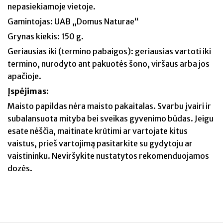
nepasiekiamoje vietoje.
Gamintojas: UAB „Domus Naturae“
Grynas kiekis: 150 g.
Geriausias iki (termino pabaigos): geriausias vartoti iki
termino, nurodyto ant pakuotės šono, viršaus arba jos
apačioje.
Įspėjimas:
Maisto papildas nėra maisto pakaitalas. Svarbu įvairi ir
subalansuota mityba bei sveikas gyvenimo būdas. Jeigu
esate nėščia, maitinate krūtimi ar vartojate kitus
vaistus, prieš vartojimą pasitarkite su gydytoju ar
vaistininku. Neviršykite nustatytos rekomenduojamos
dozės.