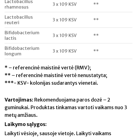
Lactobacillus
3 x 109 KSV
**
rhamnosus
Lactobacillus
3 x 109 KSV
**
reuteri
Bifidobacterium
3 x 109 KSV
**
lactis
Bifidobacterium
3 x 109 KSV
**
longum
* – referencinė maistinė vertė (RMV);
** – referencinė maistinė vertė nenustatyta;
***- KSV- kolonijas sudarantys vienetai.
Vartojimas
: Rekomenduojama paros dozė – 2
guminukai. Produktas tinkamas vartoti vaikams nuo 3
metų amžiaus.
Laikymo sąlygos:
Laikyti vėsioje, sausoje vietoje. Laikyti vaikams