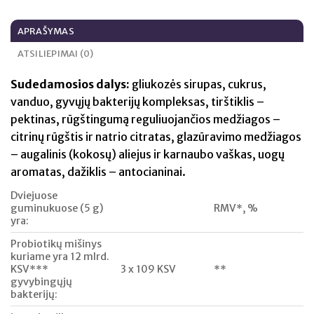
APRAŠYMAS
ATSILIEPIMAI (0)
Sudedamosios dalys:
gliukozės sirupas, cukrus,
vanduo, gyvųjų bakterijų kompleksas, tirštiklis –
pektinas, rūgštingumą reguliuojančios medžiagos –
citrinų rūgštis ir natrio citratas, glazūravimo medžiagos
– augalinis (kokosų) aliejus ir karnaubo vaškas, uogų
aromatas, dažiklis – antocianinai.
Dviejuose
guminukuose (5 g)
RMV*, %
yra:
Probiotikų mišinys
kuriame yra 12 mlrd.
KSV***
3 x 109 KSV
**
gyvybingųjų
bakterijų: