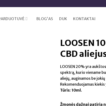
PARDUOTUVĖ
BLOG’AS
DUK
KONTAKTAI
LOOSEN 10
CBD alieju
LOOSEN 20% yra aukštos ko
spektrą, kurio viename b
aliejų, auginamos be jokių
Rekomenduojamas kiekis y
Tūris: 10ml.
Žmonės dažnai patiria n