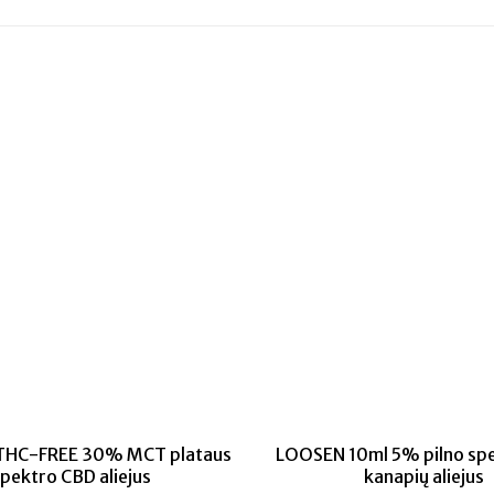
 THC-FREE 30% MCT plataus
LOOSEN 10ml 5% pilno sp
pektro CBD aliejus
kanapių aliejus