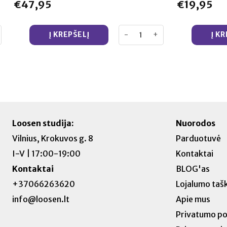
€
47,95
€
19,95
ro CBD kanapių aliejus
kis: Cannaline THC-FREE 30% MCT plataus spektro CBD aliejus
produkto kiekis: LOOSEN 10ml 5%
Į KREPŠELĮ
Į K
Loosen studija:
Nuorodos
Vilnius, Krokuvos g. 8
Parduotuvė
I-V | 17:00-19:00
Kontaktai
Kontaktai
BLOG'as
+37066263620
Lojalumo tašk
info@loosen.lt
Apie mus
Privatumo pol