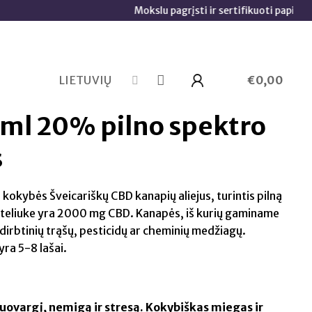
Mokslu pagrįsti ir sertifikuoti papildai 🧬
LIETUVIŲ
€
0,00
ml 20% pilno spektro
s
kybės Šveicariškų CBD kanapių aliejus, turintis pilną
uteliuke yra 2000 mg CBD. Kanapės, iš kurių gaminame
 dirbtinių trąšų, pesticidų ar cheminių medžiagų.
ra 5-8 lašai.
uovargį, nemigą ir stresą. Kokybiškas miegas ir