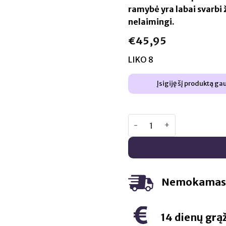
ramybė yra labai svarbi
nelaimingi.
€
45,95
LIKO 8
Įsigiję šį produktą ga
produkto kiekis: LOOSEN 1
Nemokamas 
14 dienų grą