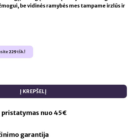
 žmogui, be vidinės ramybės mes tampame irzlūs ir
usite
229
tšk.!
0ml 20% pilno spektro CBD aliejus
Į KREPŠELĮ
pristatymas nuo 45€
žinimo garantija