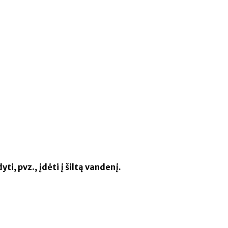
ti, pvz., įdėti į šiltą vandenį.