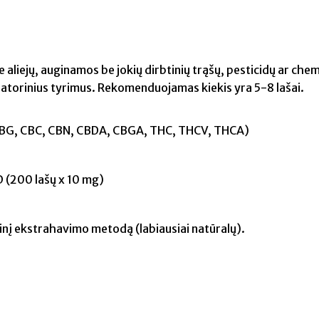
liejų, auginamos be jokių dirbtinių trąšų, pesticidų ar chem
atorinius tyrimus. Rekomenduojamas kiekis yra 5-8 lašai.
 CBG, CBC, CBN, CBDA, CBGA, THC, THCV, THCA)
D (200 lašų x 10 mg)
inį ekstrahavimo metodą (labiausiai natūralų).