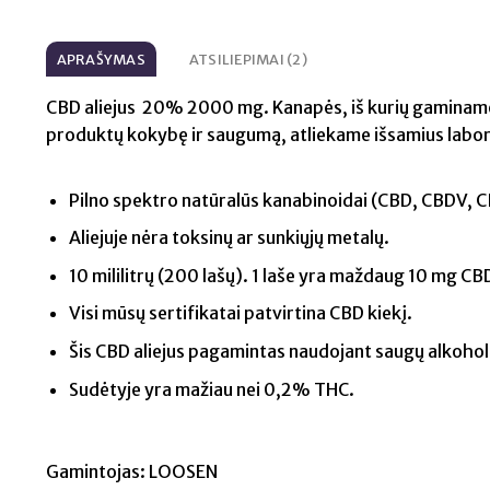
APRAŠYMAS
ATSILIEPIMAI (2)
CBD aliejus 20% 2000 mg. Kanapės, iš kurių gaminame a
produktų kokybę ir saugumą, atliekame išsamius labor
Pilno spektro natūralūs kanabinoidai (CBD, CBDV,
Aliejuje nėra toksinų ar sunkiųjų metalų.
10 mililitrų (200 lašų). 1 laše yra maždaug 10 mg CB
Visi mūsų sertifikatai patvirtina CBD kiekį.
Šis CBD aliejus pagamintas naudojant saugų alkohol
Sudėtyje yra mažiau nei 0,2% THC.
Gamintojas: LOOSEN