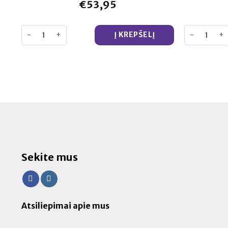
€
53,95
produkto kiekis: Cannaline THC-FREE 40% MCT plataus spekt
produkto kie
Į KREPŠELĮ
Sekite mus
Atsiliepimai apie mus