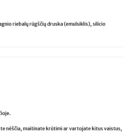
gnio riebalų rūgščių druska (emulsiklis), silicio
ioje.
e nėščia, maitinate krūtimi ar vartojate kitus vaistus,