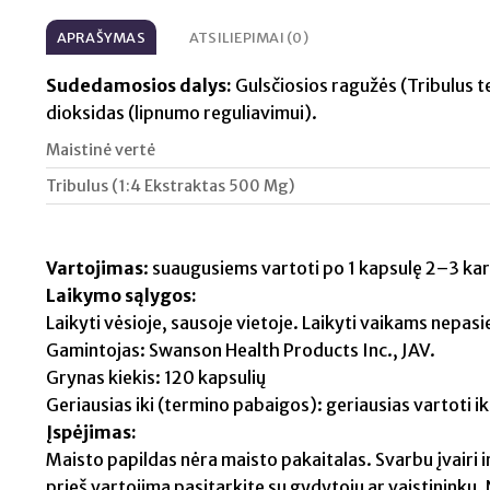
APRAŠYMAS
ATSILIEPIMAI (0)
Sudedamosios dalys:
Gulsčiosios ragužės (Tribulus ter
dioksidas (lipnumo reguliavimui).
Maistinė vertė
Tribulus (1:4 Ekstraktas 500 Mg)
Vartojimas
: suaugusiems vartoti po 1 kapsulę 2–3 ka
Laikymo sąlygos:
Laikyti vėsioje, sausoje vietoje. Laikyti vaikams nepasi
Gamintojas: Swanson Health Products Inc., JAV.
Grynas kiekis: 120 kapsulių
Geriausias iki (termino pabaigos): geriausias vartoti i
Įspėjimas:
Maisto papildas nėra maisto pakaitalas. Svarbu įvairi i
prieš vartojimą pasitarkite su gydytoju ar vaistinink