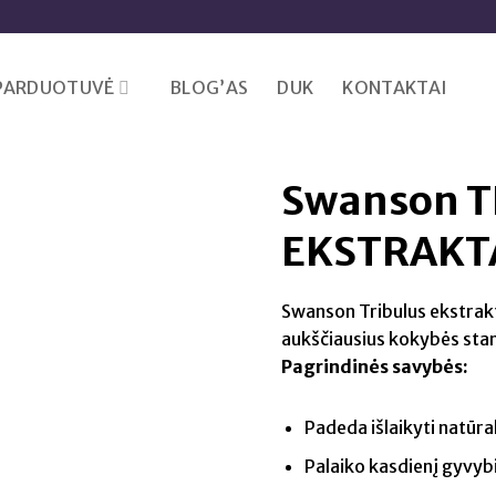
PARDUOTUVĖ
BLOG’AS
DUK
KONTAKTAI
Swanson T
EKSTRAKTA
Swanson Tribulus ekstrak
aukščiausius kokybės sta
Pagrindinės savybės:
Padeda išlaikyti natūral
Palaiko kasdienį gyvyb