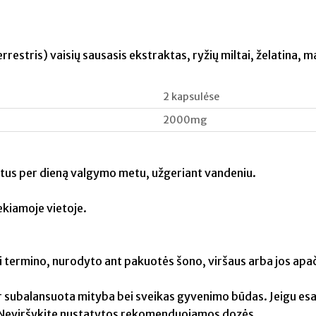
restris) vaisių sausasis ekstraktas, ryžių miltai, želatina, ma
2 kapsulėse
2000mg
rtus per dieną valgymo metu, užgeriant vandeniu.
ekiamoje vietoje.
ki termino, nurodyto ant pakuotės šono, viršaus arba jos apač
r subalansuota mityba bei sveikas gyvenimo būdas. Jeigu esat
u. Neviršykite nustatytos rekomenduojamos dozės.