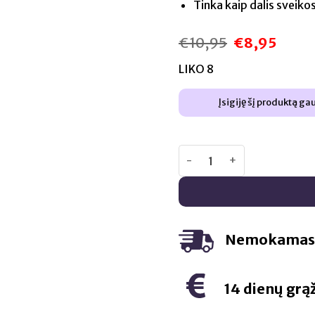
Tinka kaip dalis sveik
€
10,95
€
8,95
Original
Curren
price
price
was:
is:
LIKO 8
€10,95.
€8,95.
Įsigiję šį produktą ga
produkto kiekis: Swanson
Nemokamas 
14 dienų grą