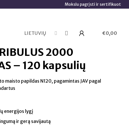
Mokslu pagrįsti ir sertifikuoti papildai 
LIETUVIŲ
€
0,00
RIBULUS 2000
S – 120 kapsulių
to maisto papildas N120, pagamintas JAV pagal
ndartus
ų energijos lygį
ingumą ir gerą savijautą