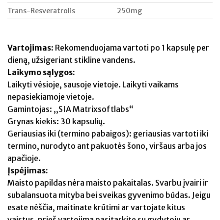
Trans-Resveratrolis
250mg
Vartojimas
: Rekomenduojama vartoti po 1 kapsulę per
dieną, užsigeriant stikline vandens.
Laikymo sąlygos:
Laikyti vėsioje, sausoje vietoje. Laikyti vaikams
nepasiekiamoje vietoje.
Gamintojas: ,,SIA Matrixsoftlabs“
Grynas kiekis: 30 kapsulių.
Geriausias iki (termino pabaigos): geriausias vartoti iki
termino, nurodyto ant pakuotės šono, viršaus arba jos
apačioje.
Įspėjimas:
Maisto papildas nėra maisto pakaitalas. Svarbu įvairi ir
subalansuota mityba bei sveikas gyvenimo būdas. Jeigu
esate nėščia, maitinate krūtimi ar vartojate kitus
vaistus, prieš vartojimą pasitarkite su gydytoju ar