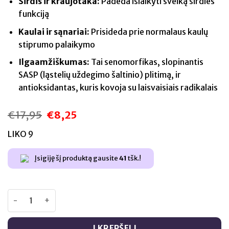
Širdis ir kraujotaka:
Padeda išlaikyti sveiką širdies
funkciją
Kaulai ir sąnariai:
Prisideda prie normalaus kaulų
stiprumo palaikymo
Ilgaamžiškumas:
Tai senomorfikas, slopinantis
SASP (ląstelių uždegimo šaltinio) plitimą, ir
antioksidantas, kuris kovoja su laisvaisiais radikalais
€
17,95
€
8,25
Original
Current
price
price
was:
is:
LIKO 9
€17,95.
€8,25.
Įsigiję šį produktą gausite
41
tšk.!
produkto kiekis: VitalHarmony Resveratrol 250 mg - 30 kap
Į KREPŠELĮ