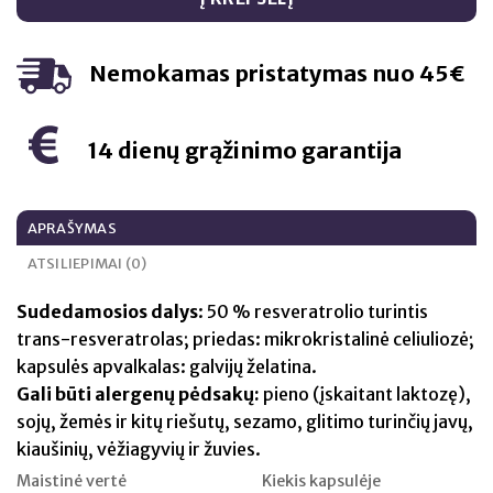
Nemokamas pristatymas nuo 45€
14 dienų grąžinimo garantija
APRAŠYMAS
ATSILIEPIMAI (0)
Sudedamosios dalys
: 50 % resveratrolio turintis
trans-resveratrolas; priedas: mikrokristalinė celiuliozė;
kapsulės apvalkalas: galvijų želatina.
Gali būti alergenų pėdsakų:
pieno (įskaitant laktozę),
sojų, žemės ir kitų riešutų, sezamo, glitimo turinčių javų,
kiaušinių, vėžiagyvių ir žuvies.
Maistinė vertė
Kiekis kapsulėje