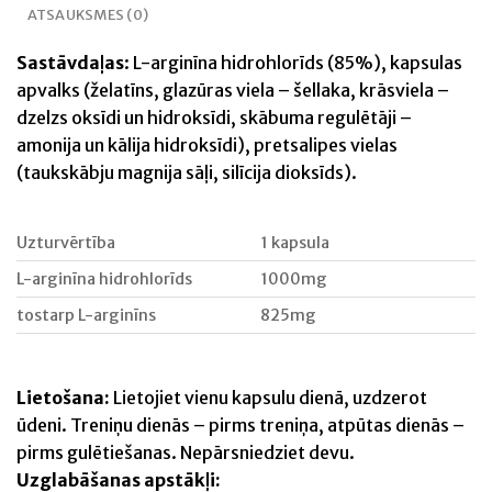
ATSAUKSMES (0)
Sastāvdaļas
: L-arginīna hidrohlorīds (85%), kapsulas
apvalks (želatīns, glazūras viela – šellaka, krāsviela –
dzelzs oksīdi un hidroksīdi, skābuma regulētāji –
amonija un kālija hidroksīdi), pretsalipes vielas
(taukskābju magnija sāļi, silīcija dioksīds).
Uzturvērtība
1 kapsula
L-arginīna hidrohlorīds
1000mg
tostarp L-arginīns
825mg
Lietošana:
Lietojiet vienu kapsulu dienā, uzdzerot
ūdeni. Treniņu dienās – pirms treniņa, atpūtas dienās –
pirms gulētiešanas. Nepārsniedziet devu.
Uzglabāšanas apstākļi: