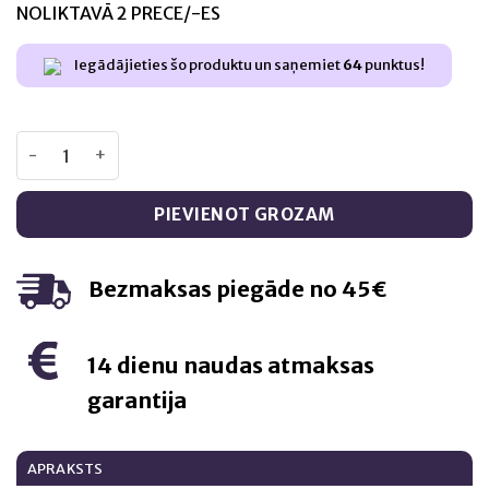
was:
is:
NOLIKTAVĀ 2 PRECE/-ES
€15,95.
€12,95.
Iegādājieties šo produktu un saņemiet
64
punktus!
BioTech L-arginīns – 90 tabletes daudzums
PIEVIENOT GROZAM
Bezmaksas piegāde no 45€
14 dienu naudas atmaksas
garantija
APRAKSTS