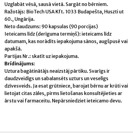
Uzglabāt vēsā, sausā vietā. Sargāt no bērniem.
Ražotājs: BioTech USA Kft. 1033 Budapešta, Huszti ut
60., Ungārija.
Neto daudzums: 90 kapsulas (90 porcijas)
Ieteicams līdz (derīguma termiņš): ieteicams līdz
datumam, kas norādīts iepakojuma sānos, augšpusē vai
apakšā.
Partijas Nr.: skatīt uz iepakojuma.
Brīdinājums:
Uztura bagātinātājs neaizstāj pārtiku. Svarīgs ir
daudzveidīgs un sabalansēts uzturs un veselīgs
dzīvesveids. Ja esat grūtniece, barojat bērnu ar krūti vai
lietojat citas zāles, pirms lietošanas konsultējieties ar
ārstu vai farmaceitu. Nepārsniedziet ieteicamo devu.