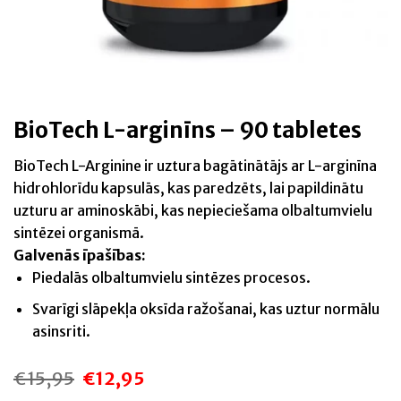
BioTech L-arginīns – 90 tabletes
BioTech L-Arginine ir uztura bagātinātājs ar L-arginīna
hidrohlorīdu kapsulās, kas paredzēts, lai papildinātu
uzturu ar aminoskābi, kas nepieciešama olbaltumvielu
sintēzei organismā.
Galvenās īpašības:
Piedalās olbaltumvielu sintēzes procesos.
Svarīgi slāpekļa oksīda ražošanai, kas uztur normālu
asinsriti.
€
15,95
€
12,95
Original
Current
price
price