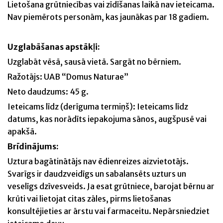
Lietošana grūtniecības vai zīdīšanas laikā nav ieteicama.
Nav piemērots personām, kas jaunākas par 18 gadiem.
Uzglabāšanas apstākļi:
Uzglabāt vēsā, sausā vietā. Sargāt no bērniem.
Ražotājs: UAB “Domus Naturae”
Neto daudzums: 45 g.
Ieteicams līdz (derīguma termiņš): Ieteicams līdz
datums, kas norādīts iepakojuma sānos, augšpusē vai
apakšā.
Brīdinājums:
Uztura bagātinātājs nav ēdienreizes aizvietotājs.
Svarīgs ir daudzveidīgs un sabalansēts uzturs un
veselīgs dzīvesveids. Ja esat grūtniece, barojat bērnu ar
krūti vai lietojat citas zāles, pirms lietošanas
konsultējieties ar ārstu vai farmaceitu. Nepārsniedziet