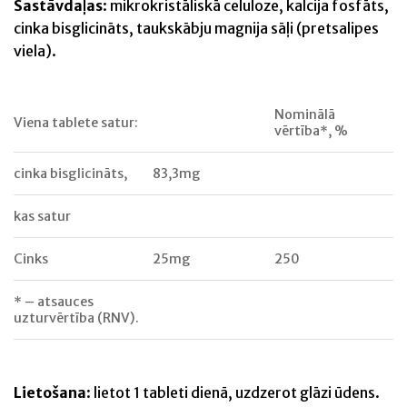
Sastāvdaļas
: mikrokristāliskā celuloze, kalcija fosfāts,
cinka bisglicināts, taukskābju magnija sāļi (pretsalipes
viela).
Nominālā
Viena tablete satur:
vērtība*, %
cinka bisglicināts,
83,3mg
kas satur
Cinks
25mg
250
* – atsauces
uzturvērtība (RNV).
Lietošana
: lietot 1 tableti dienā, uzdzerot glāzi ūdens.