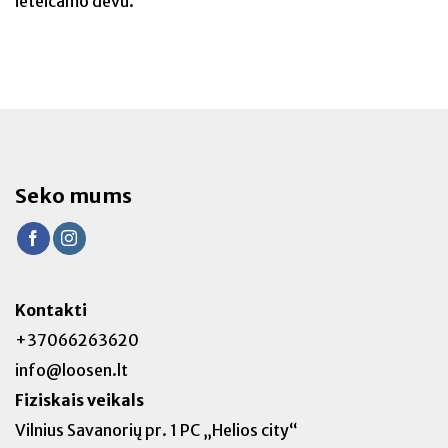
ieteicamo devu.
Seko mums
Kontakti
+37066263620
info@loosen.lt
Fiziskais veikals
Vilnius Savanorių pr. 1 PC „Helios city“