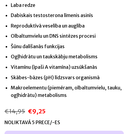
Laba redze
Dabiskais testosterona līmenis asinīs
Reproduktīvā veselība un auglība
Olbaltumvielu un DNS sintēzes procesi
Šūnu dalīšanās funkcijas
Ogļhidrātu un taukskābju metabolisms
Vitamīnu (īpaši A vitamīna) uzsūkšanās
Skābes-bāzes (pH) līdzsvars organismā
Makroelementu (piemēram, olbaltumvielu, tauku,
ogļhidrātu) metabolisms
€
14,95
€
9,25
Original
Current
price
price
was:
is:
NOLIKTAVĀ 5 PRECE/-ES
€14,95.
€9,25.