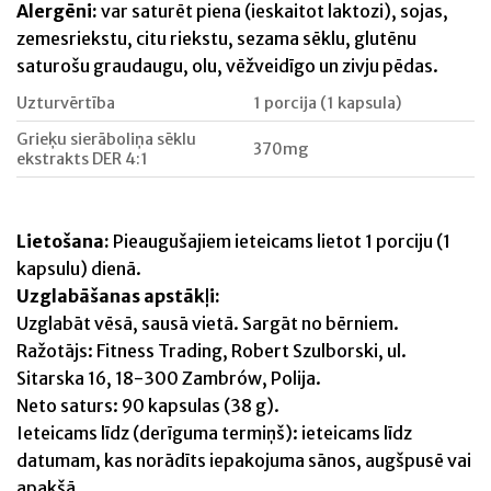
Alergēni:
var saturēt piena (ieskaitot laktozi), sojas,
zemesriekstu, citu riekstu, sezama sēklu, glutēnu
saturošu graudaugu, olu, vēžveidīgo un zivju pēdas.
Uzturvērtība
1 porcija (1 kapsula)
Grieķu sierāboliņa sēklu
370mg
ekstrakts DER 4:1
Lietošana:
Pieaugušajiem ieteicams lietot 1 porciju (1
kapsulu) dienā.
Uzglabāšanas apstākļi:
Uzglabāt vēsā, sausā vietā. Sargāt no bērniem.
Ražotājs: Fitness Trading, Robert Szulborski, ul.
Sitarska 16, 18-300 Zambrów, Polija.
Neto saturs: 90 kapsulas (38 g).
Ieteicams līdz (derīguma termiņš): ieteicams līdz
datumam, kas norādīts iepakojuma sānos, augšpusē vai
apakšā.