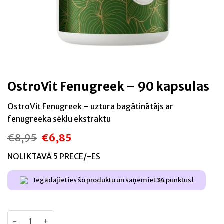
OstroVit Fenugreek – 90 kapsulas
OstroVit Fenugreek – uztura bagātinātājs ar
fenugreeka sēklu ekstraktu
€
8,95
€
6,85
Original
Current
price
price
was:
is:
NOLIKTAVĀ 5 PRECE/-ES
€8,95.
€6,85.
Iegādājieties šo produktu un saņemiet
34
punktus!
OstroVit Fenugreek - 90 kapsulas daudzums