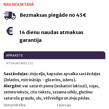
was:
is:
NAV NOLIKTAVĀ
€26,95.
€25,95.
Bezmaksas piegāde no 45€
14 dienu naudas atmaksas
garantija
APRAKSTS
ATSAUKSMES (0)
Sastāvdaļas
: zivju eļļa, kapsulas apvalka sastāvdaļas
(želatīns, mitrinātājs – glicerīns, ūdens).
Alergēni
: var saturēt piena (ieskaitot laktozi), sojas,
zemesriekstu, citu riekstu, sezama sēklu, glutēnu
saturošu graudu, olu, vēžveidīgo un zivju pēdas.
Uzturvērtība
1 porcija