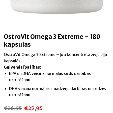
OstroVit Omega 3 Extreme – 180
kapsulas
OstroVit Omega 3 Extreme – ļoti koncentrēta zivju eļļa
kapsulās
Galvenās īpašības:
EPA un DHA veicina normālas sirds darbības
uzturēšanu
DHA veicina normālas smadzeņu darbības un redzes
uzturēšanu
€
26,95
€
25,95
Original
Current
price
price