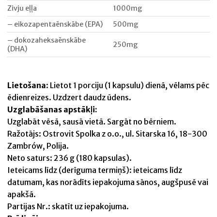
Zivju eļļa
1000mg
– eikozapentaēnskābe (EPA)
500mg
– dokozaheksaēnskābe
250mg
(DHA)
Lietošana
: Lietot 1 porciju (1 kapsulu) dienā, vēlams pēc
ēdienreizes. Uzdzert daudz ūdens.
Uzglabāšanas apstākļi:
Uzglabāt vēsā, sausā vietā. Sargāt no bērniem.
Ražotājs: Ostrovit Spolka z o.o., ul. Sitarska 16, 18-300
Zambrów, Polija.
Neto saturs: 236 g (180 kapsulas).
Ieteicams līdz (derīguma termiņš): ieteicams līdz
datumam, kas norādīts iepakojuma sānos, augšpusē vai
apakšā.
Partijas Nr.: skatīt uz iepakojuma.