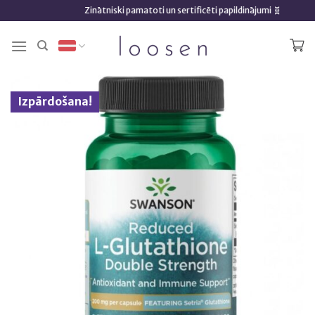
Skip
Zinātniski pamatoti un sertificēti papildinājumi 🧬
to
content
Izpārdošana!