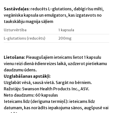
Sastāvdaļas:
reducēts L-glutations, dabīgi rīsu milti,
vegāniska kapsula un emulgators, kas izgatavots no
taukskābju magnija sāļiem
Uzturvērtība
1 kapsula
L-glutations (reducēts)
200mg
Lietošana:
Pieaugušajiem ieteicams lietot 1 kapsulu
vienu reizi dienā ēdienreizes laikā, uzdzerot pietiekamu
daudzumu ūdens.
Uzglabāšanas apstākļi:
Uzglabāt vēsā, sausā vietā. Sargāt no bērniem.
Ražotājs: Swanson Health Products Inc., ASV.
Neto daudzums: 60 kapsulas
Ieteicams līdz (derīguma termiņš): ieteicams līdz
datumam, kas norādīts iepakojuma sānos, augšpusē vai