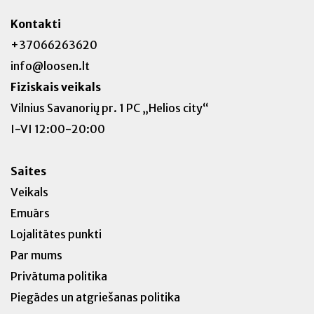
Kontakti
+37066263620
info@loosen.lt
Fiziskais veikals
Vilnius Savanorių pr. 1 PC „Helios city“
I-VI 12:00-20:00
Saites
Veikals
Emuārs
Lojalitātes punkti
Par mums
Privātuma politika
Piegādes un atgriešanas politika