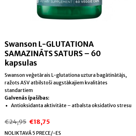
Swanson L-GLUTATIONA
SAMAZINĀTS SATURS – 60
kapsulas
Swanson veģetārais L-glutationa uztura bagātinātājs,
ražots ASV atbilstoši augstākajiem kvalitātes
standartiem
Galvenās īpašības:
Antioksidanta aktivitāte – atbalsta oksidatīvo stresu
€
24,95
€
18,75
Original
Current
price
price
was:
is:
NOLIKTAVĀ 5 PRECE/-ES
€24,95.
€18,75.