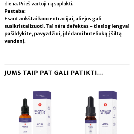
diena. Prieš vartojimą suplakti.
Pastaba:
Esant aukštai koncentracijai, aliejus gali
susikristalizuoti. Tai nėra defektas – tiesiog lengvai
pašildykite, pavyzdžiui, įdėdami buteliuką į šiltą
vandenį.
JUMS TAIP PAT GALI PATIKTI…