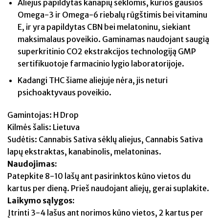
Aliejus papildytas kanapių sėklomis, kurios gausios
Omega-3 ir Omega-6 riebalų rūgštimis bei vitaminu
E, ir yra papildytas CBN bei melatoninu, siekiant
maksimalaus poveikio. Gaminamas naudojant saugią
superkritinio CO2 ekstrakcijos technologiją GMP
sertifikuotoje farmacinio lygio laboratorijoje.
Kadangi THC šiame aliejuje nėra, jis neturi
psichoaktyvaus poveikio.
Gamintojas: H Drop
Kilmės šalis: Lietuva
Sudėtis: Cannabis Sativa sėklų aliejus, Cannabis Sativa
lapų ekstraktas, kanabinolis, melatoninas.
Naudojimas:
Patepkite 8-10 lašų ant pasirinktos kūno vietos du
kartus per dieną. Prieš naudojant aliejų, gerai suplakite.
Laikymo sąlygos:
Įtrinti 3-4 lašus ant norimos kūno vietos, 2 kartus per