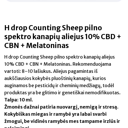
H drop Counting Sheep pilno
spektro kanapių aliejus 10% CBD +
CBN + Melatoninas
H drop Counting Sheep pilno spektro kanapių aliejus
10% CBD + CBN + Melatoninas. Rekomenduojama
vartoti: 8–10 lašiukus. Aliejus pagamintas iš
aukščiausios kokybės pluoštinių kanapių, kurios
auginamos be pesticidų ir cheminių medžiagų, todėl
produktas yra be glitimo ir genetiškai nemodifikuotas.
Talpa: 10 ml.
Žmonės dažnai patiria nuovargį, nemigą ir stresą.
Kokybiškas miegas ir ramybė yra labai svarbi
žmogui, be vidinės ramybės mes tampame irzlūs ir