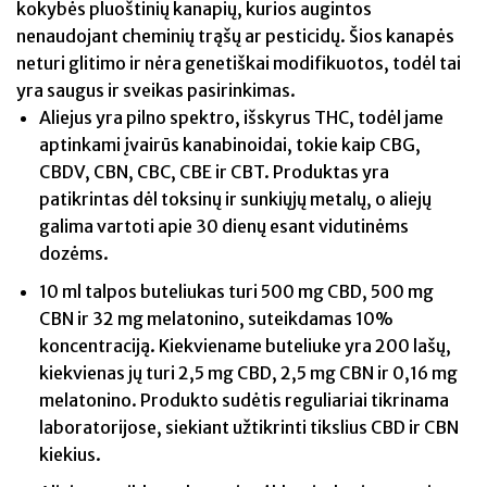
kokybės pluoštinių kanapių, kurios augintos
nenaudojant cheminių trąšų ar pesticidų. Šios kanapės
neturi glitimo ir nėra genetiškai modifikuotos, todėl tai
yra saugus ir sveikas pasirinkimas.
Aliejus yra pilno spektro, išskyrus THC, todėl jame
aptinkami įvairūs kanabinoidai, tokie kaip CBG,
CBDV, CBN, CBC, CBE ir CBT. Produktas yra
patikrintas dėl toksinų ir sunkiųjų metalų, o aliejų
galima vartoti apie 30 dienų esant vidutinėms
dozėms.
10 ml talpos buteliukas turi 500 mg CBD, 500 mg
CBN ir 32 mg melatonino, suteikdamas 10%
koncentraciją. Kiekviename buteliuke yra 200 lašų,
kiekvienas jų turi 2,5 mg CBD, 2,5 mg CBN ir 0,16 mg
melatonino. Produkto sudėtis reguliariai tikrinama
laboratorijose, siekiant užtikrinti tikslius CBD ir CBN
kiekius.