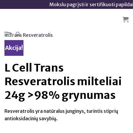
Skip
Mokslu pagrįsti ir sertifikuoti papildai 🧬
to
content
Akcija!
L Cell Trans
Resveratrolis milteliai
24g >98% grynumas
Resveratrolis yra natūralus junginys, turintis stiprių
antioksidacinių savybių.