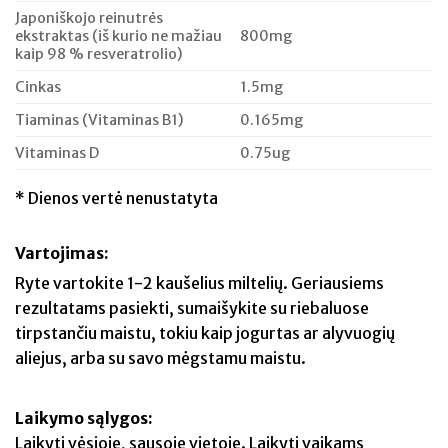
Japoniškojo reinutrės
ekstraktas (iš kurio ne mažiau
800mg
kaip 98 % resveratrolio)
Cinkas
1.5mg
Tiaminas (Vitaminas B1)
0.165mg
Vitaminas D
0.75ug
* Dienos vertė nenustatyta
Vartojimas:
Ryte vartokite 1-2 kaušelius miltelių. Geriausiems
rezultatams pasiekti, sumaišykite su riebaluose
tirpstančiu maistu, tokiu kaip jogurtas ar alyvuogių
aliejus, arba su savo mėgstamu maistu.
Laikymo sąlygos:
Laikyti vėsioje, sausoje vietoje. Laikyti vaikams