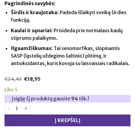
Pagrindinės savybės:
Širdis ir kraujotaka:
Padeda išlaikyti sveiką širdies
funkciją.
Kaulai ir sąnariai:
Prisideda prie normalaus kaulų
stiprumo palaikymo.
Ilgaamžiškumas:
Tai senomorfikas, slopinantis
SASP (ląstelių uždegimo šaltinio) plitimą, ir
antioksidantas, kuris kovoja su laisvaisiais radikalais.
€
24,45
Original
€
18,95
Current
price
price
was:
is:
Liko 5
€24,45.
€18,95.
Įsigiję šį produktą gausite
94
tšk.!
produkto kiekis: L Cell Trans Resveratrolis milteliai 24g 
Į KREPŠELĮ