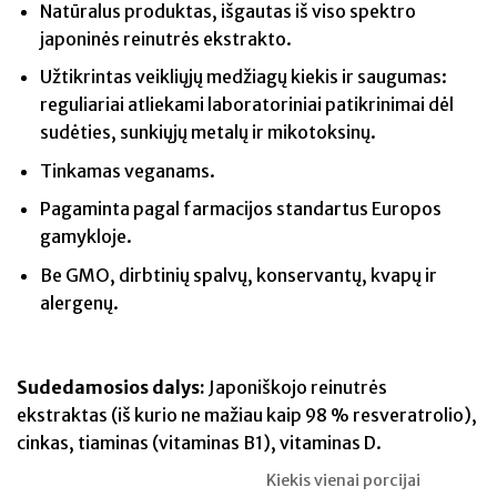
Natūralus produktas, išgautas iš viso spektro
japoninės reinutrės ekstrakto.
Užtikrintas veikliųjų medžiagų kiekis ir saugumas:
reguliariai atliekami laboratoriniai patikrinimai dėl
sudėties, sunkiųjų metalų ir mikotoksinų.
Tinkamas veganams.
Pagaminta pagal farmacijos standartus Europos
gamykloje.
Be GMO, dirbtinių spalvų, konservantų, kvapų ir
alergenų.
Sudedamosios dalys:
Japoniškojo reinutrės
ekstraktas (iš kurio ne mažiau kaip 98 % resveratrolio),
cinkas, tiaminas (vitaminas B1), vitaminas D.
Kiekis vienai porcijai