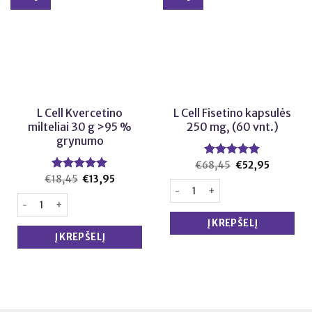
L Cell Kvercetino
L Cell Fisetino kapsulės
milteliai 30 g >95 %
250 mg, (60 vnt.)
grynumo
€
68,45
Įvertinimas:
Original
€
52,95
Current
price
price
5.00
iš 5
€
18,45
Įvertinimas:
Original
€
13,95
Current
was:
is:
produkto kiekis: L Cell Fisetino
price
price
5.00
iš 5
€68,45.
€52,95.
was:
is:
produkto kiekis: L Cell Kvercetino milteliai 30 g >95 % grynumo
€18,45.
€13,95.
Į KREPŠELĮ
Į KREPŠELĮ