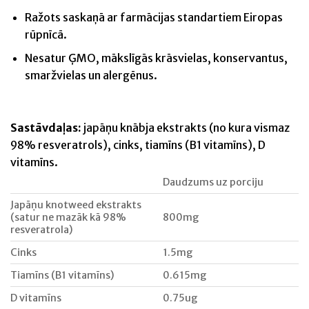
Ražots saskaņā ar farmācijas standartiem Eiropas
rūpnīcā.
Nesatur ĢMO, mākslīgās krāsvielas, konservantus,
smaržvielas un alergēnus.
Sastāvdaļas:
japāņu knābja ekstrakts (no kura vismaz
98% resveratrols), cinks, tiamīns (B1 vitamīns), D
vitamīns.
Daudzums uz porciju
Japāņu knotweed ekstrakts
(satur ne mazāk kā 98%
800mg
resveratrola)
Cinks
1.5mg
Tiamīns (B1 vitamīns)
0.615mg
D vitamīns
0.75ug