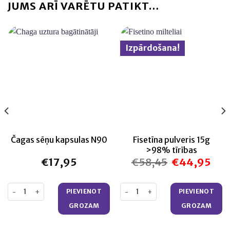
JUMS ARĪ VARĒTU PATIKT…
Izpārdošana!
Fisetīna pulveris 15g
Čagas sēņu kapsulas N90
>98% tīrības
€
17,95
€
58,45
€
44,95
rent
Original
Curre
e
price
price
was:
is:
,95.
€58,45.
€44,
 (60 gab.) daudzums
Čagas sēņu kapsulas N90 daudzums
Fisetīna pulveris 15g >98% tīrī
PIEVIENOT
PIEVIENOT
GROZAM
GROZAM