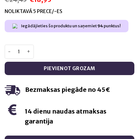
price
price
was:
is:
NOLIKTAVĀ 5 PRECE/-ES
€24,45.
€18,95.
Iegādājieties šo produktu un saņemiet
94
punktus!
L Cell Trans Resveratrol pulveris 24g >98% tīrības daudzu
PIEVIENOT GROZAM
Bezmaksas piegāde no 45€
14 dienu naudas atmaksas
garantija