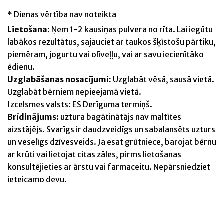
* Dienas vērtība nav noteikta
Lietošana:
Ņem 1-2 kausiņas pulvera no rīta. Lai iegūtu
labākos rezultātus, sajauciet ar taukos šķīstošu pārtiku,
piemēram, jogurtu vai olīveļļu, vai ar savu iecienītāko
ēdienu.
Uzglabāšanas nosacījumi:
Uzglabāt vēsā, sausā vietā.
Uzglabāt bērniem nepieejamā vietā.
Izcelsmes valsts: ES Derīguma termiņš.
Brīdinājums:
uztura bagātinātājs nav maltītes
aizstājējs. Svarīgs ir daudzveidīgs un sabalansēts uzturs
un veselīgs dzīvesveids. Ja esat grūtniece, barojat bērnu
ar krūti vai lietojat citas zāles, pirms lietošanas
konsultējieties ar ārstu vai farmaceitu. Nepārsniedziet
ieteicamo devu.