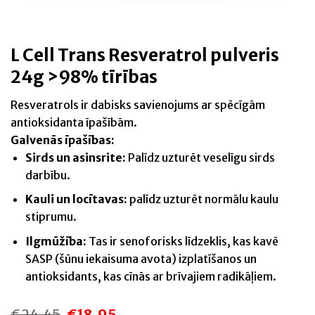
L Cell Trans Resveratrol pulveris
24g >98% tīrības
Resveratrols ir dabisks savienojums ar spēcīgām
antioksidanta īpašībām.
Galvenās īpašības:
Sirds un asinsrite:
Palīdz uzturēt veselīgu sirds
darbību.
Kauli un locītavas:
palīdz uzturēt normālu kaulu
stiprumu.
Ilgmūžība:
Tas ir senoforisks līdzeklis, kas kavē
SASP (šūnu iekaisuma avota) izplatīšanos un
antioksidants, kas cīnās ar brīvajiem radikāļiem.
€
24,45
€
18,95
Original
Current