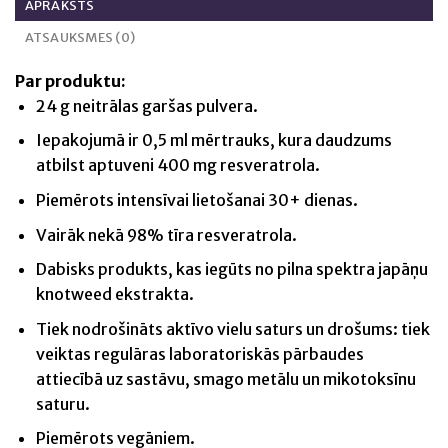
APRAKSTS
ATSAUKSMES (0)
Par produktu:
24 g neitrālas garšas pulvera.
Iepakojumā ir 0,5 ml mērtrauks, kura daudzums
atbilst aptuveni 400 mg resveratrola.
Piemērots intensīvai lietošanai 30+ dienas.
Vairāk nekā 98% tīra resveratrola.
Dabisks produkts, kas iegūts no pilna spektra japāņu
knotweed ekstrakta.
Tiek nodrošināts aktīvo vielu saturs un drošums: tiek
veiktas regulāras laboratoriskās pārbaudes
attiecībā uz sastāvu, smago metālu un mikotoksīnu
saturu.
Piemērots vegāniem.