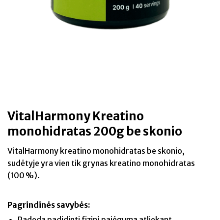
VitalHarmony Kreatino
monohidratas 200g be skonio
VitalHarmony kreatino monohidratas be skonio,
sudėtyje yra vien tik grynas kreatino monohidratas
(100 %).
Pagrindinės savybės:
Padeda padidinti fizinį pajėgumą atliekant