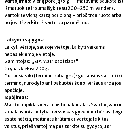
Vartojimas
: Vieną porciją (5 g – 1 matavimo šaukštelis)
išmatuokite ir sumaišykite su 200–250 ml vandens.
Vartokite vieną kartą per dieną – prieš treniruotę arba
po jos. Išgerkite iš karto po paruošimo.
Laikymo sąlygos:
Laikyti vėsioje, sausoje vietoje. Laikyti vaikams
nepasiekiamoje vietoje.
Gamintojas: ,,SIA Matrixsoftlabs“
Grynas kiekis: 200g.
Geriausias iki (termino pabaigos): geriausias vartoti iki
termino, nurodyto ant pakuotės šono, viršaus arba jos
apačioje.
Įspėjimas:
Maisto papildas nėra maisto pakaitalas. Svarbu įvairi ir
subalansuota mityba bei sveikas gyvenimo būdas. Jeigu
esate nėščia, maitinate krūtimi ar vartojate kitus
vaistus, prieš vartojimą pasitarkite su gydytoju ar