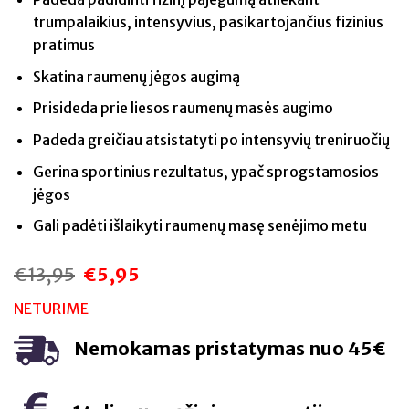
trumpalaikius, intensyvius, pasikartojančius fizinius
pratimus
Skatina raumenų jėgos augimą
Prisideda prie liesos raumenų masės augimo
Padeda greičiau atsistatyti po intensyvių treniruočių
Gerina sportinius rezultatus, ypač sprogstamosios
jėgos
Gali padėti išlaikyti raumenų masę senėjimo metu
€
13,95
€
5,95
Original
Current
price
price
was:
is:
NETURIME
€13,95.
€5,95.
Nemokamas pristatymas nuo 45€