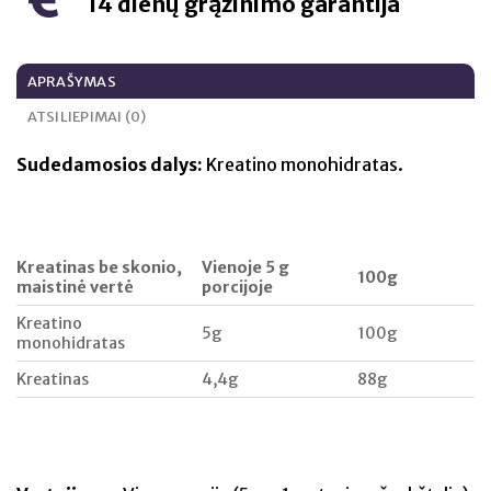
14 dienų grąžinimo garantija
APRAŠYMAS
ATSILIEPIMAI (0)
Sudedamosios dalys:
Kreatino monohidratas.
Kreatinas be skonio,
Vienoje 5 g
100g
maistinė vertė
porcijoje
Kreatino
5g
100g
monohidratas
Kreatinas
4,4g
88g