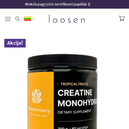
Skip
Mokslu pagrįsti ir sertifikuoti papildai 🧬
to
content
Akcija!